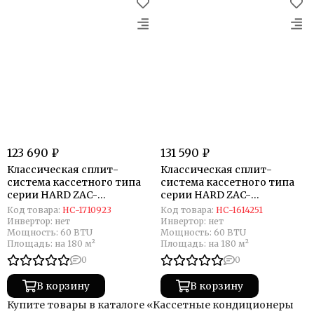
123 690 ₽
131 590 ₽
Классическая сплит-
Классическая сплит-
система кассетного типа
система кассетного типа
серии HARD ZAC-
серии HARD ZAC-
HR60XCAC-IU/ZAC-PAN-
HD60XCAC-IU/ZAC-
Код товара:
НС-1710923
Код товара:
НС-1614251
HR24/36/48/60/ZAC-HD60XC-
PAN24/60/ZAC-HD60XC-OU
Инвертор:
нет
Инвертор:
нет
OU (комплект)
(комплект)
Мощность:
60 BTU
Мощность:
60 BTU
Площадь:
на 180 м²
Площадь:
на 180 м²
0
0
В корзину
В корзину
Купите товары в каталоге «Кассетные кондиционеры