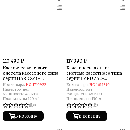
110 490 ₽
117 390 ₽
Классическая сплит-
Классическая сплит-
система кассетного типа
система кассетного типа
серии HARD ZAC-
серии HARD ZAC-
HR48XCAC-IU/ZAC-PAN-
HD48XCAC-IU/ZAC-
Код товара:
НС-1710922
Код товара:
НС-1614250
HR24/36/48/60/ZAC-HD48XC-
PAN24/60/ZAC-HD48XC-OU
Инвертор:
нет
Инвертор:
нет
OU (комплект)
(комплект)
Мощность:
48 BTU
Мощность:
48 BTU
Площадь:
на 150 м²
Площадь:
на 150 м²
0
0
В корзину
В корзину