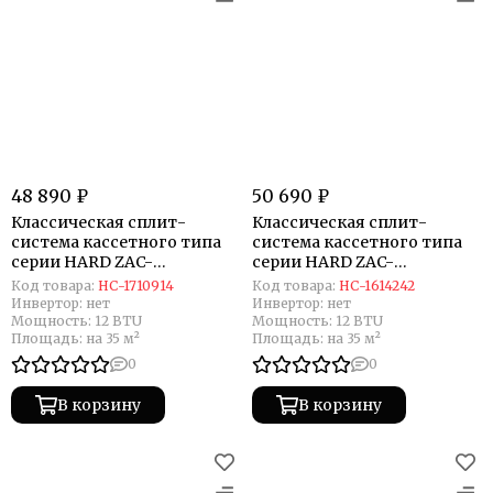
48 890 ₽
50 690 ₽
Классическая сплит-
Классическая сплит-
система кассетного типа
система кассетного типа
серии HARD ZAC-
серии HARD ZAC-
HR12XCAC-IU/ZAC-PAN-
HD12XCAC-IU/ZAC-
Код товара:
НС-1710914
Код товара:
НС-1614242
HR12/18/ZAC-HD12XC-OU
PAN12/18/ZAC-HD12XC-OU
Инвертор:
нет
Инвертор:
нет
(комплект)
(комплект)
Мощность:
12 BTU
Мощность:
12 BTU
Площадь:
на 35 м²
Площадь:
на 35 м²
0
0
В корзину
В корзину