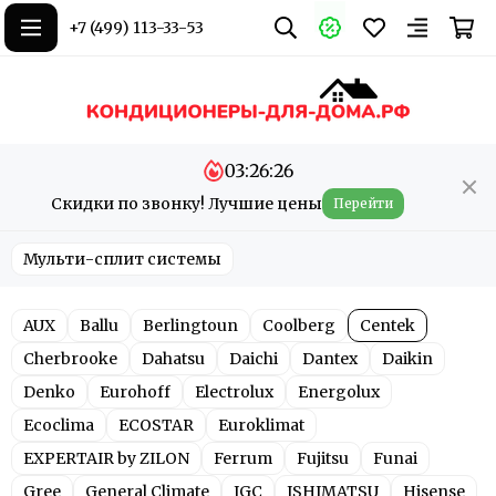
+7 (499) 113-33-53
03:26:26
Скидки по звонку! Лучшие цены
Перейти
Мульти-сплит системы
AUX
Ballu
Berlingtoun
Coolberg
Centek
Cherbrooke
Dahatsu
Daichi
Dantex
Daikin
Denko
Eurohoff
Electrolux
Energolux
Ecoclima
ECOSTAR
Euroklimat
EXPERTAIR by ZILON
Ferrum
Fujitsu
Funai
Gree
General Climate
IGC
ISHIMATSU
Hisense