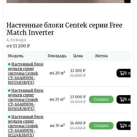
Настенные блоки Centek серии Free
Match Inverter
4 товара
от 11 200 ₽
Модель
Площадь
Цена
Метка
Настенный блок
мульти сплит
11 200 ₽
на 20 м²
В кор
системы Centek
14 000 ₽
CT-66AMWM-
H07/4R3B(FX)
Настенный блок
мульти сплит
13 000 ₽
на 25 м²
Скидка
В кор
системы Centek
14 500 ₽
CT-66AMWM-
H09/4R3B(FX)
Настенный блок
мульти сплит
14 000 ₽
на 35 м²
Скидка
В кор
системы Centek
15 000 ₽
CT-66AMWM-
H12/4R3B(FX)