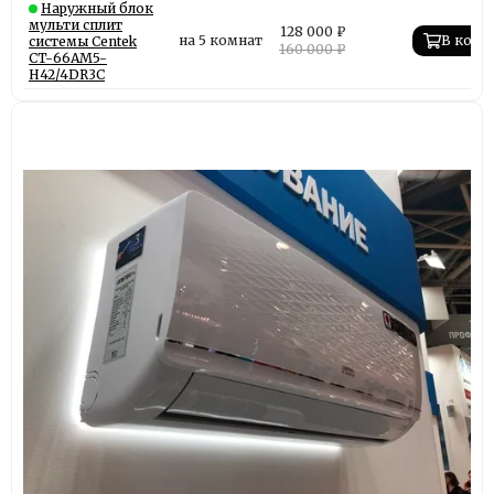
Наружный блок
мульти сплит
128 000 ₽
на 5 комнат
В корз
системы Centek
160 000 ₽
CT-66AM5-
H42/4DR3C