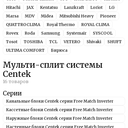
Hitachi
JAX
Kentatsu
Lanzkraft
Loriot
LG
Marsa
MDV
Midea
Mitsubishi Heavy
Pioneer
QUATTROCLIMA
Royal Thermo
ROYAL CLIMA
Rovex
Roda
Samsung
Systemair
SYSCOOL
Tosot
TOSHIBA
TCL
VETERO
Shivaki
SHUFT
ULTIMA COMFORT
Бирюса
Мульти-сплит системы
Centek
Серии
Канальные блоки Centek серии Free Match Inverter
Кассетные блоки Centek серии Free Match Inverter
Наружные блоки Centek серии Free Match Inverter
Настенные блоки Centek серии Free Match Inverter