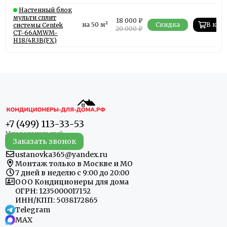
Настенный блок
мульти сплит
18 000 ₽
на 50 м²
Скидка
В кор
системы Centek
20 000 ₽
CT-66AMWM-
H18/4R3B(FX)
+7 (499) 113-33-53
Заказать звонок
ustanovka365@yandex.ru
Монтаж только в Москве и МО
7 дней в неделю с 9:00 до 20:00
ООО Кондиционеры для дома
ОГРН: 1235000017152
ИНН/КПП: 5038172865
Telegram
MAX