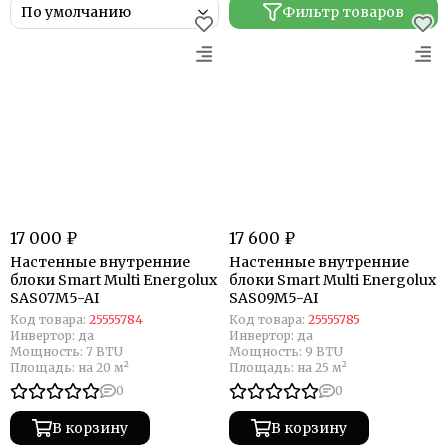
Фильтр товаров
17 000 ₽
17 600 ₽
Настенные внутренние
Настенные внутренние
блоки Smart Multi Energolux
блоки Smart Multi Energolux
SAS07M5-AI
SAS09M5-AI
Код товара:
25555784
Код товара:
25555785
Инвертор:
да
Инвертор:
да
Мощность:
7 BTU
Мощность:
9 BTU
Площадь:
на 20 м²
Площадь:
на 25 м²
0
0
В корзину
В корзину