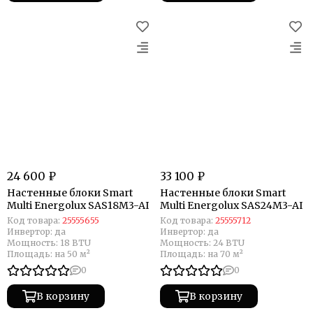
24 600 ₽
33 100 ₽
Настенные блоки Smart
Настенные блоки Smart
Multi Energolux SAS18M3-AI
Multi Energolux SAS24M3-AI
Код товара:
25555655
Код товара:
25555712
Инвертор:
да
Инвертор:
да
Мощность:
18 BTU
Мощность:
24 BTU
Площадь:
на 50 м²
Площадь:
на 70 м²
0
0
В корзину
В корзину