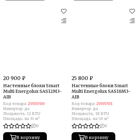
20 900 ₽
25 800 ₽
Настенные блоки Smart
Настенные блоки Smart
Multi Energolux SAS12M3-
Multi Energolux SAS18M3-
AIB
AIB
Код товара:
25555700
Код товара:
25555701
Инвертор:
да
Инвертор:
да
Мощность:
12 BTU
Мощность:
18 BTU
Площадь:
на 35 м²
Площадь:
на 50 м²
0
0
В корзину
В корзину