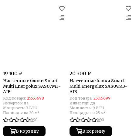
19 100 ₽
20 300 ₽
Настенные блоки Smart
Настенные блоки Smart
Multi Energolux SAS07M3-
Multi Energolux SAS09M3-
AIB
AIB
Код товара:
25555698
Код товара:
25555699
Инвертор:
да
Инвертор:
да
Мощность:
7 BTU
Мощность:
9 BTU
Площадь:
на 20 м²
Площадь:
на 25 м²
0
0
В корзину
В корзину