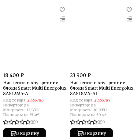
18 400 ₽
23 900 ₽
Настенные внутренние
Настенные внутренние
блоки Smart Multi Energolux
блоки Smart Multi Energolux
SAS12M5-AI
SAS18M5-AI
Код товара:
25555786
Код товара:
25555787
Инвертор:
да
Инвертор:
да
Мощность:
12 BTU
Мощность:
18 BTU
Площадь:
на 35 м²
Площадь:
на 50 м²
0
0
В корзину
В корзину