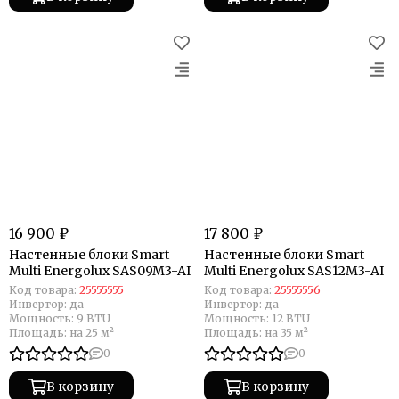
16 900 ₽
17 800 ₽
Настенные блоки Smart
Настенные блоки Smart
Multi Energolux SAS09M3-AI
Multi Energolux SAS12M3-AI
Код товара:
25555555
Код товара:
25555556
Инвертор:
да
Инвертор:
да
Мощность:
9 BTU
Мощность:
12 BTU
Площадь:
на 25 м²
Площадь:
на 35 м²
0
0
В корзину
В корзину