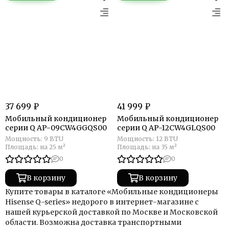
37 699 ₽
41 999 ₽
Мобильный кондиционер
Мобильный кондиционер
cерии Q AP-09CW4GGQS00
cерии Q AP-12CW4GLQS00
Мощность:
9 BTU
Мощность:
12 BTU
Площадь:
на 25 м²
Площадь:
на 35 м²
0
0
В корзину
В корзину
Купите товары в каталоге «Мобильные кондиционеры
Hisense Q-series» недорого в интернет-магазине с
нашей курьерской доставкой по Москве и Московской
области. Возможна доставка транспортными