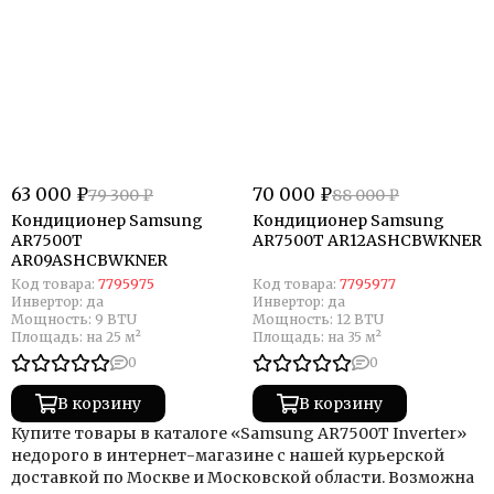
63 000 ₽
70 000 ₽
79 300 ₽
88 000 ₽
Кондиционер Samsung
Кондиционер Samsung
AR7500T
AR7500T AR12ASHCBWKNER
AR09ASHCBWKNER
Код товара:
7795975
Код товара:
7795977
Инвертор:
да
Инвертор:
да
Мощность:
9 BTU
Мощность:
12 BTU
Площадь:
на 25 м²
Площадь:
на 35 м²
0
0
В корзину
В корзину
Купите товары в каталоге «Samsung AR7500T Inverter»
недорого в интернет-магазине с нашей курьерской
доставкой по Москве и Московской области. Возможна