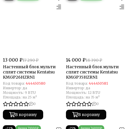
13 000 ₽
14 000 ₽
17 290 ₽
18 390 ₽
Настенный блок мульти
Настенный блок мульти
сплит системы Kentatsu
сплит системы Kentatsu
KMGP26HZRN1
KMGP35HZRN1
Код товара:
444450580
Код товара:
444450581
Инвертор:
да
Инвертор:
да
Мощность:
9 BTU
Мощность:
12 BTU
Площадь:
на 25 м²
Площадь:
на 35 м²
0
0
В корзину
В корзину
−23%
−25%