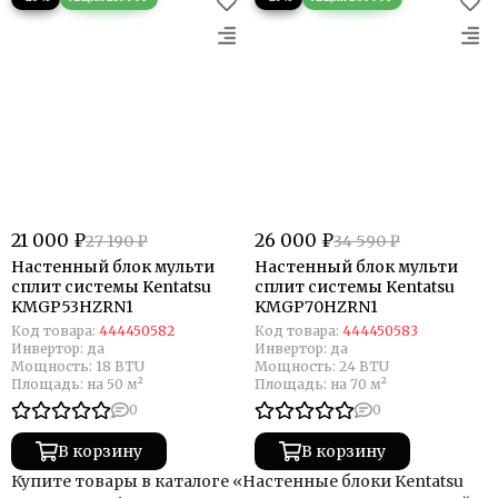
21 000 ₽
26 000 ₽
27 190 ₽
34 590 ₽
Настенный блок мульти
Настенный блок мульти
сплит системы Kentatsu
сплит системы Kentatsu
KMGP53HZRN1
KMGP70HZRN1
Код товара:
444450582
Код товара:
444450583
Инвертор:
да
Инвертор:
да
Мощность:
18 BTU
Мощность:
24 BTU
Площадь:
на 50 м²
Площадь:
на 70 м²
0
0
В корзину
В корзину
Купите товары в каталоге «Настенные блоки Kentatsu