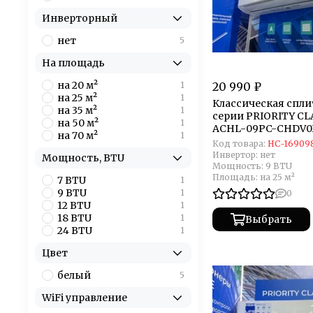
Инверторный
нет
5
На площадь
на 20 м²
1
20 990 ₽
на 25 м²
1
Классическая спл
на 35 м²
1
серии PRIORITY CLA
на 50 м²
1
ACHL-09PC-CHDV0
на 70 м²
1
(комплект)
Код товара:
НС-16909
Инвертор:
нет
Мощность, BTU
Мощность:
9 BTU
Площадь:
на 25 м²
7 BTU
1
9 BTU
1
0
12 BTU
1
18 BTU
1
Выбрать
24 BTU
1
Цвет
белый
5
WiFi управление