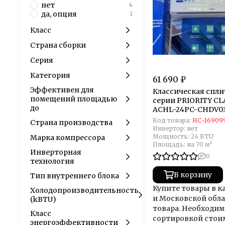
нет
4
да, опция
1
Класс
Страна сборки
Серия
Категория
61 690 ₽
Эффективен для
Классическая спл
помещений площадью
серии PRIORITY CLA
до
ACHL-24PC-CHDV0
(комплект)
Код товара:
НС-16909
Страна производства
Инвертор:
нет
Мощность:
24 BTU
Марка компрессора
Площадь:
на 70 м²
Инверторная
0
технология
В корзину
Тип внутреннего блока
Купите товары в к
Холодопроизводительность
и Московской обла
(kBTU)
товара. Необходим
Класс
сортировкой стои
энергоэффективности