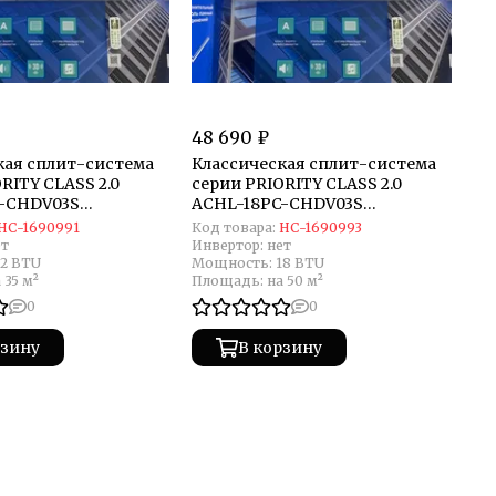
48 690 ₽
кая сплит-система
Классическая сплит-система
RITY CLASS 2.0
серии PRIORITY CLASS 2.0
-CHDV03S
ACHL-18PC-CHDV03S
)
(комплект)
НС-1690991
Код товара:
НС-1690993
ет
Инвертор:
нет
12 BTU
Мощность:
18 BTU
 35 м²
Площадь:
на 50 м²
0
0
рзину
В корзину