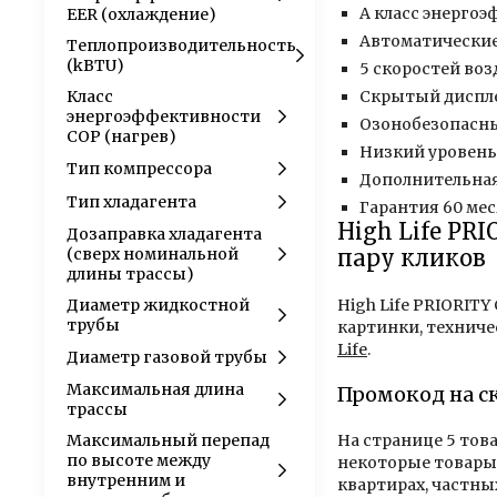
А класс энерго
EER (охлаждение)
Автоматические
Теплопроизводительность
(kBTU)
5 скоростей во
Класс
Скрытый диспл
энергоэффективности
Озонобезопасны
COP (нагрев)
Низкий уровень 
Тип компрессора
Дополнительна
Тип хладагента
Гарантия 60 ме
High Life PR
Дозаправка хладагента
(сверх номинальной
пару кликов
длины трассы)
Диаметр жидкостной
High Life PRIORITY
трубы
картинки, техниче
Life
.
Диаметр газовой трубы
Максимальная длина
Промокод на с
трассы
Максимальный перепад
На странице 5 тов
по высоте между
некоторые товары 
внутренним и
квартирах, частны