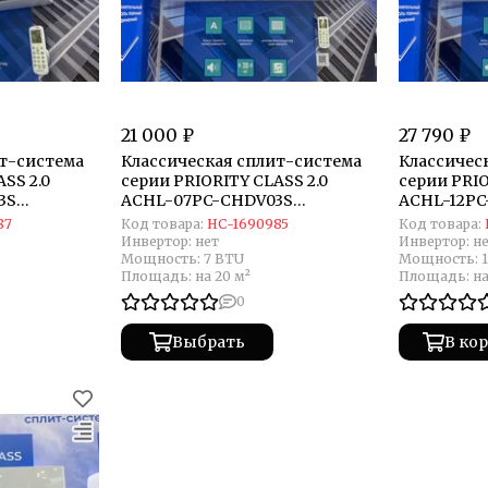
21 000 ₽
27 790 ₽
ит-система
Классическая сплит-система
Классичес
SS 2.0
серии PRIORITY CLASS 2.0
серии PRIO
3S
ACHL-07PC-CHDV03S
ACHL-12PC
(комплект)
(комплект
87
Код товара:
НС-1690985
Код товара:
Инвертор:
нет
Инвертор:
н
Мощность:
7 BTU
Мощность:
Площадь:
на 20 м²
Площадь:
на
0
Выбрать
В ко