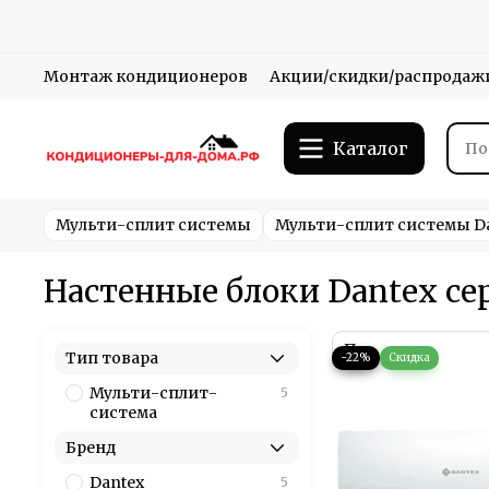
Монтаж кондиционеров
Акции/скидки/распродаж
Каталог
Мульти-сплит системы
Мульти-сплит системы D
Настенные блоки Dantex се
Тип товара
−22%
Мульти-сплит-
5
система
Бренд
Dantex
5