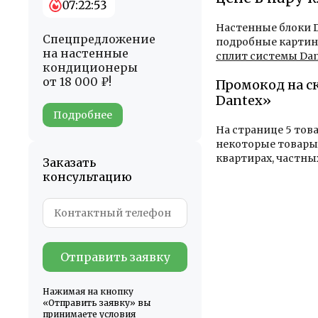
07:22:51
Настенные блоки D
Спецпредложение
подробные картинк
на настенные
сплит системы Dan
кондиционеры
от 18 000 ₽!
Промокод на с
Dantex»
Подробнее
На странице 5 тов
некоторые товары 
квартирах, частны
Заказать
консультацию
Отправить заявку
Нажимая на кнопку
«Отправить заявку» вы
принимаете условия