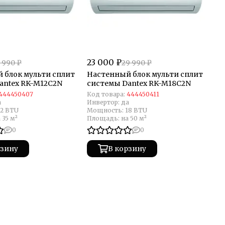
23 000 ₽
 990 ₽
29 990 ₽
 блок мульти сплит
Настенный блок мульти сплит
antex RK-M12C2N
системы Dantex RK-M18C2N
444450407
Код товара:
444450411
а
Инвертор:
да
12 BTU
Мощность:
18 BTU
 35 м²
Площадь:
на 50 м²
0
0
рзину
В корзину