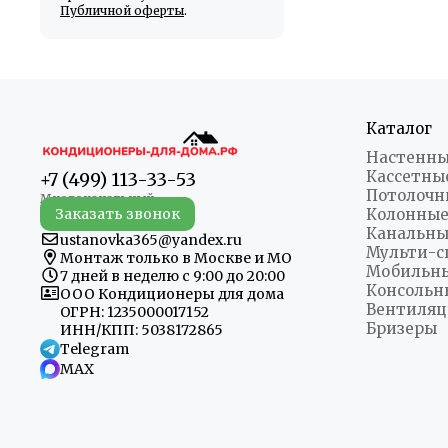
Публичной оферты
.
Каталог
Настенны
Кассетны
+7 (499) 113-33-53
Потолочн
Заказать звонок
Колонные
Канальны
ustanovka365@yandex.ru
Мульти-с
Монтаж только в Москве и МО
Мобильн
7 дней в неделю с 9:00 до 20:00
Консольн
ООО Кондиционеры для дома
Вентиляц
ОГРН: 1235000017152
Бризеры
ИНН/КПП: 5038172865
Telegram
MAX