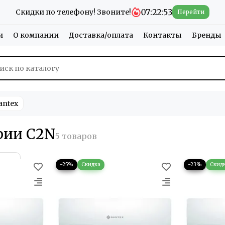
07:22:51
Скидки по телефону! Звоните!
Перейти
и
О компании
Доставка/оплата
Контакты
Бренды
antex
рии C2N
−25%
−23%