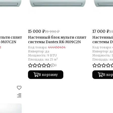
15 000 ₽
17 000 ₽
19 990 ₽
21
ульти сплит
Настенный блок мульти сплит
Настенный
K-M07C2N
системы Dantex RK-M09C2N
системы D
2
Код товара:
444450404
Код товара:
Инвертор:
да
Инвертор:
д
Мощность:
9 BTU
Мощность:
Площадь:
на 25 м²
Площадь:
на
0
В корзину
В ко