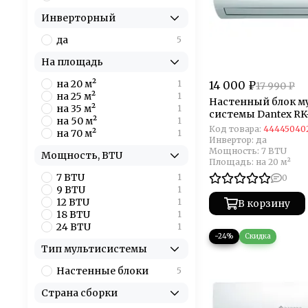
Инверторный
да
5
На площадь
на 20 м²
1
14 000 ₽
17 990 ₽
на 25 м²
1
Настенный блок м
на 35 м²
1
системы Dantex R
на 50 м²
1
Код товара:
44445040
на 70 м²
1
Инвертор:
да
Мощность:
7 BTU
Мощность, BTU
Площадь:
на 20 м²
7 BTU
1
0
9 BTU
1
12 BTU
1
В корзину
18 BTU
1
24 BTU
1
−24%
Тип мультисистемы
Настенные блоки
5
Страна сборки