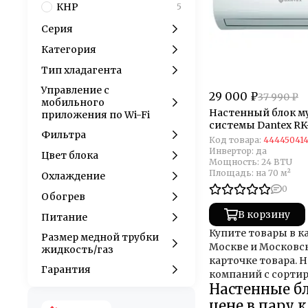
КНР
5
Серия
Категория
Тип хладагента
Управление c
29 000 ₽
37 990 ₽
мобильного
Настенный блок м
приложения по Wi-Fi
системы Dantex R
Фильтра
Код товара:
44445041
Инвертор:
да
Цвет блока
Мощность:
24 BTU
Площадь:
на 70 м²
Охлаждение
0
Обогрев
В корзину
Питание
Купите товары в к
Размер медной трубки
Москве и Московс
жидкость/газ
карточке товара. 
Гарантия
компаний с сортир
Настенные бл
цене в пару 