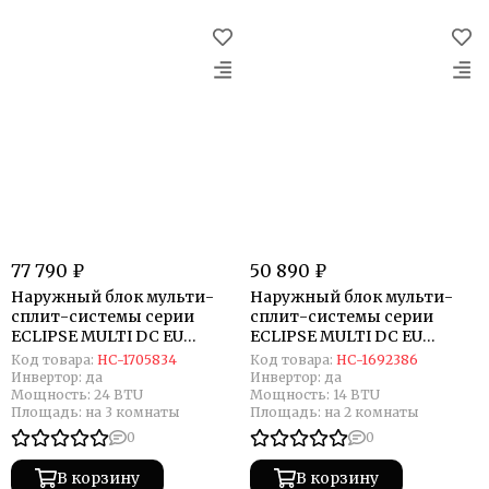
77 790 ₽
50 890 ₽
Наружный блок мульти-
Наружный блок мульти-
сплит-системы серии
сплит-системы серии
ECLIPSE MULTI DC EU
ECLIPSE MULTI DC EU
Inverter UC-3FMA24-OUT
Inverter UC-2FME14-OUT
Код товара:
НС-1705834
Код товара:
НС-1692386
Инвертор:
да
Инвертор:
да
Мощность:
24 BTU
Мощность:
14 BTU
Площадь:
на 3 комнаты
Площадь:
на 2 комнаты
0
0
В корзину
В корзину