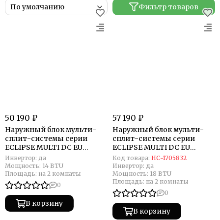
Фильтр товаров
50 190 ₽
57 190 ₽
Наружный блок мульти-
Наружный блок мульти-
сплит-системы серии
сплит-системы серии
ECLIPSE MULTI DC EU
ECLIPSE MULTI DC EU
Inverter UC-2FMA14-OUT
Inverter UC-2FMA18-OUT
Инвертор:
да
Код товара:
НС-1705832
Мощность:
14 BTU
Инвертор:
да
Площадь:
на 2 комнаты
Мощность:
18 BTU
Площадь:
на 2 комнаты
0
0
В корзину
В корзину