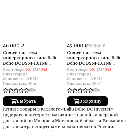
46 000 ₽
49 000 ₽
70 590 ₽
Сплит-система
Сплит-система
инверторного типа Ballu
инверторного типа Ballu
Boho DC BSNI-10HN8
Boho DC BSNI-13HN8
комплект
комплект
Код товара:
НС-1434042
Код товара:
НС-1434043
Инвертор:
да
Инвертор:
да
Мощность:
10 BTU
Мощность:
13 BTU
Площадь:
на 30 м²
Площадь:
на 35 м²
0
0
Выбрать
В корзину
Купите товары в каталоге «Ballu Boho DC Inverter»
недорого в интернет-магазине с нашей курьерской
доставкой по Москве и Московской области. Возможна
доставка транспортными компаниями по России.