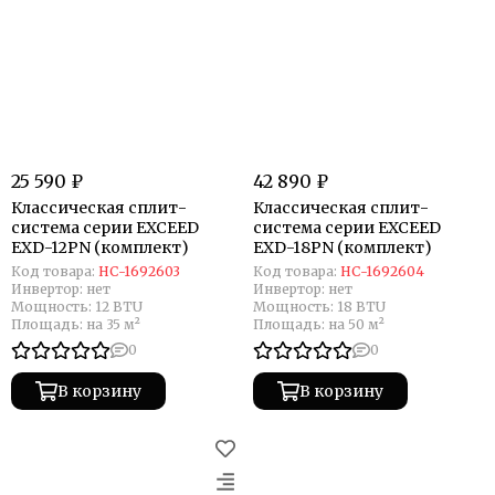
25 590 ₽
42 890 ₽
Классическая сплит-
Классическая сплит-
система серии EXCEED
система серии EXCEED
EXD-12PN (комплект)
EXD-18PN (комплект)
Код товара:
НС-1692603
Код товара:
НС-1692604
Инвертор:
нет
Инвертор:
нет
Мощность:
12 BTU
Мощность:
18 BTU
Площадь:
на 35 м²
Площадь:
на 50 м²
0
0
В корзину
В корзину