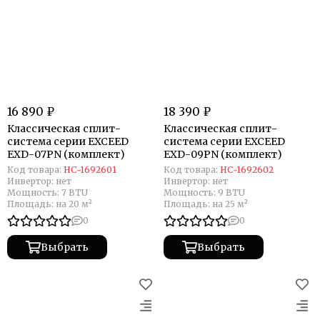
16 890 ₽
18 390 ₽
Классическая сплит-
Классическая сплит-
система серии EXCEED
система серии EXCEED
EXD-07PN (комплект)
EXD-09PN (комплект)
Код товара:
НС-1692601
Код товара:
НС-1692602
Инвертор:
нет
Инвертор:
нет
Мощность:
7 BTU
Мощность:
9 BTU
Площадь:
на 20 м²
Площадь:
на 25 м²
0
0
Выбрать
Выбрать