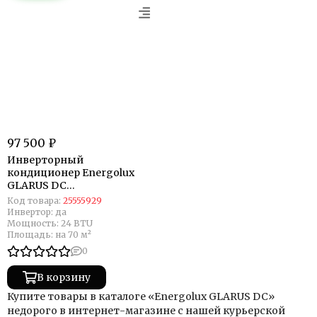
97 500 ₽
Инверторный
кондиционер Energolux
GLARUS DC
ESAS24GL1_HDC/ESAU24GL1
Код товара:
25555929
_HDC
Инвертор:
да
Мощность:
24 BTU
Площадь:
на 70 м²
0
В корзину
Купите товары в каталоге «Energolux GLARUS DC»
недорого в интернет-магазине с нашей курьерской