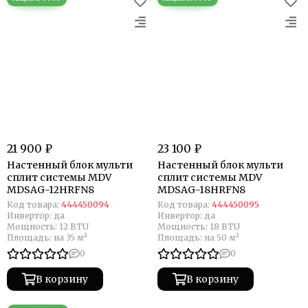
21 900 ₽
23 100 ₽
Настенный блок мульти
Настенный блок мульти
сплит системы MDV
сплит системы MDV
MDSAG-12HRFN8
MDSAG-18HRFN8
Код товара:
444450094
Код товара:
444450095
Инвертор:
да
Инвертор:
да
Мощность:
12 BTU
Мощность:
18 BTU
Площадь:
на 35 м²
Площадь:
на 50 м²
0
0
В корзину
В корзину