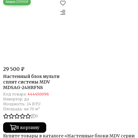
29 500 ₽
Настенный блок мульти
сплит системы MDV
MDSAG-24HRFN8
Код товара:
444450096
Инвертор:
да
Мощность:
24 BTU
Площадь:
на 70 м²
0
В корзину
Купите товары в каталоге «Настенные блоки MDV серии