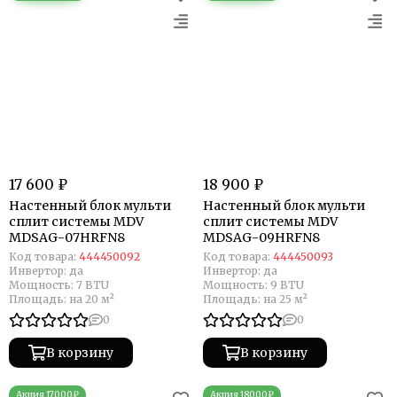
17 600 ₽
18 900 ₽
Настенный блок мульти
Настенный блок мульти
сплит системы MDV
сплит системы MDV
MDSAG-07HRFN8
MDSAG-09HRFN8
Код товара:
444450092
Код товара:
444450093
Инвертор:
да
Инвертор:
да
Мощность:
7 BTU
Мощность:
9 BTU
Площадь:
на 20 м²
Площадь:
на 25 м²
0
0
В корзину
В корзину