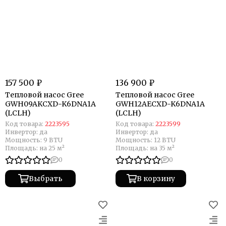
157 500 ₽
136 900 ₽
Тепловой насос Gree
Тепловой насос Gree
GWH09AKCXD-K6DNA1A
GWH12AECXD-K6DNA1A
(LCLH)
(LCLH)
Код товара:
2223595
Код товара:
2223599
Инвертор:
да
Инвертор:
да
Мощность:
9 BTU
Мощность:
12 BTU
Площадь:
на 25 м²
Площадь:
на 35 м²
0
0
Выбрать
В корзину