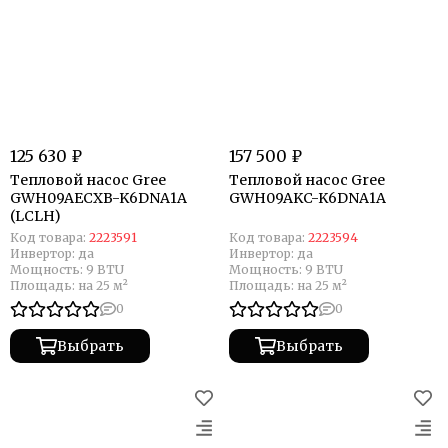
125 630 ₽
157 500 ₽
Тепловой насос Gree
Тепловой насос Gree
GWH09AECXB-K6DNA1A
GWH09AKC-K6DNA1A
(LCLH)
Код товара:
2223591
Код товара:
2223594
Инвертор:
да
Инвертор:
да
Мощность:
9 BTU
Мощность:
9 BTU
Площадь:
на 25 м²
Площадь:
на 25 м²
0
0
Выбрать
Выбрать