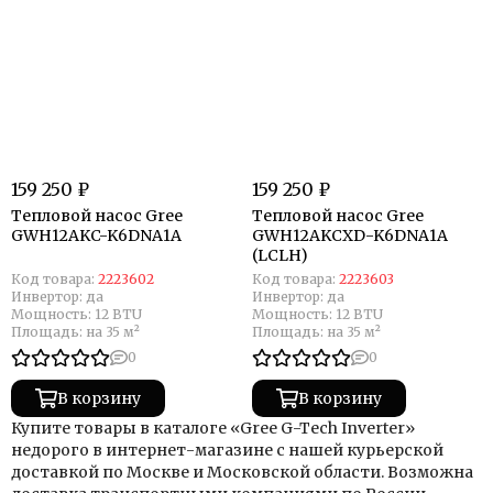
159 250 ₽
159 250 ₽
Тепловой насос Gree
Тепловой насос Gree
GWH12AKC-K6DNA1A
GWH12AKCXD-K6DNA1A
(LCLH)
Код товара:
2223602
Код товара:
2223603
Инвертор:
да
Инвертор:
да
Мощность:
12 BTU
Мощность:
12 BTU
Площадь:
на 35 м²
Площадь:
на 35 м²
0
0
В корзину
В корзину
Купите товары в каталоге «Gree G-Tech Inverter»
недорого в интернет-магазине с нашей курьерской
доставкой по Москве и Московской области. Возможна