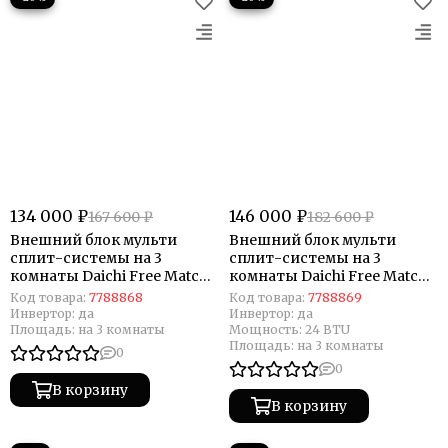
134 000 ₽
146 000 ₽
167 600 ₽
182 600 ₽
Внешний блок мульти
Внешний блок мульти
сплит-системы на 3
сплит-системы на 3
комнаты Daichi Free Match
комнаты Daichi Free Match
DF60A3MS1R
DF70A3MS1R
Код товара:
7788868
Код товара:
7788869
Инвертор:
да
Инвертор:
да
Площадь:
на 3 комнаты
Мощность:
24 BTU
Площадь:
на 3 комнаты
0
0
В корзину
В корзину