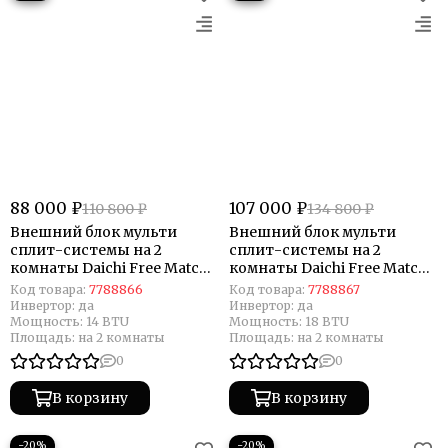
88 000 ₽
107 000 ₽
110 800 ₽
134 800 ₽
Внешний блок мульти
Внешний блок мульти
сплит-системы на 2
сплит-системы на 2
комнаты Daichi Free Match
комнаты Daichi Free Match
DF40A2MS1R
DF50A2MS1R
Код товара:
7788866
Код товара:
7788867
Инвертор:
да
Инвертор:
да
Мощность:
14 BTU
Мощность:
18 BTU
Площадь:
на 2 комнаты
Площадь:
на 2 комнаты
0
0
В корзину
В корзину
−20%
−20%