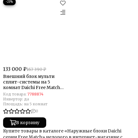
−21%
133 000 ₽
167 390 ₽
Внешний блок мульти
сплит-системы на 5
комнат Daichi Free Match
DF125A5MS1R
Код товара:
7788874
Инвертор:
да
Площадь:
на 5 комнат
0
В корзину
Купите товары в каталоге «Наружные блоки Daichi
серии Free Match» недорого в интернет-магазине с