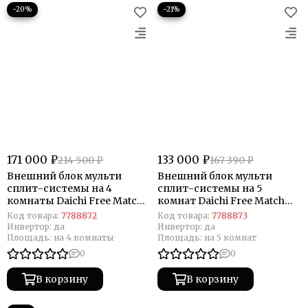
−20%
−21%
171 000 ₽
133 000 ₽
214 500 ₽
167 390 ₽
Внешний блок мульти
Внешний блок мульти
сплит-системы на 4
сплит-системы на 5
комнаты Daichi Free Match
комнат Daichi Free Match
DF80A4MS1R
DF125A5MS1
Код товара:
7788872
Код товара:
7788873
Инвертор:
да
Инвертор:
да
Площадь:
на 4 комнаты
Площадь:
на 5 комнат
0
0
В корзину
В корзину