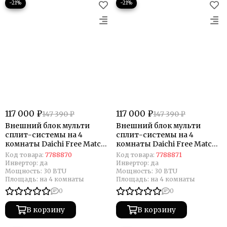
−21%
−21%
117 000 ₽
117 000 ₽
147 390 ₽
147 390 ₽
Внешний блок мульти
Внешний блок мульти
сплит-системы на 4
сплит-системы на 4
комнаты Daichi Free Match
комнаты Daichi Free Match
DF100A4MS1
DF100A4MS1R
Код товара:
7788870
Код товара:
7788871
Инвертор:
да
Инвертор:
да
Мощность:
30 BTU
Мощность:
30 BTU
Площадь:
на 4 комнаты
Площадь:
на 4 комнаты
0
0
В корзину
В корзину