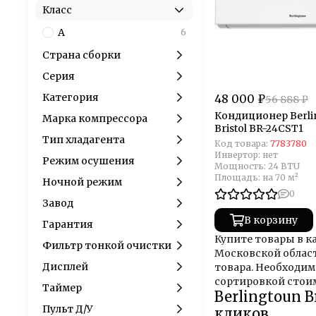
Класс
A
6
Страна сборки
Серия
Категория
48 000 ₽
56 888 ₽
Кондиционер Berli
Марка компрессора
Bristol BR-24CST1
Тип хладагента
Код товара:
7783780
Инвертор:
нет
Режим осушения
Мощность:
24 BTU
Площадь:
на 70 м²
Ночной режим
0
Завод
В корзину
Гарантия
Купите товары в ка
Фильтр тонкой очистки
Московской облас
Дисплей
товара. Необходим
сортировкой стои
Таймер
Berlingtoun 
Пульт Д/У
кликов