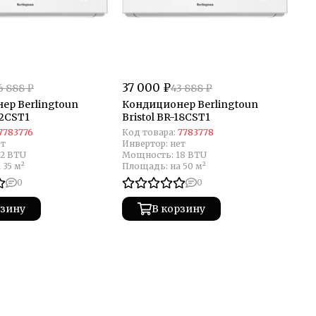
37 000 ₽
6 888 ₽
43 888 ₽
ер Berlingtoun
Кондиционер Berlingtoun
12CST1
Bristol BR-18CST1
7783776
Код товара:
7783778
ет
Инвертор:
нет
12 BTU
Мощность:
18 BTU
 35 м²
Площадь:
на 50 м²
0
0
рзину
В корзину