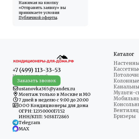
Нажимая на кнопку
«Отправить заявку» вы
принимаете условия
Публичной оферты
.
Каталог
Настенны
Кассетны
+7 (499) 113-33-53
Потолочн
Заказать звонок
Колонные
Канальны
ustanovka365@yandex.ru
Мульти-с
Монтаж только в Москве и МО
Мобильн
7 дней в неделю с 9:00 до 20:00
Консольн
ООО Кондиционеры для дома
Вентиляц
ОГРН: 1235000017152
Бризеры
ИНН/КПП: 5038172865
Telegram
MAX