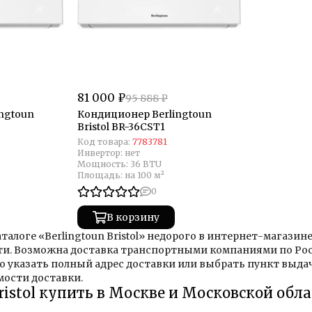
81 000 ₽
95 888 ₽
ngtoun
Кондиционер Berlingtoun
Bristol BR-36CST1
Код товара:
7783781
Инвертор:
нет
Мощность:
36 BTU
Площадь:
на 100 м²
0
В корзину
талоге «Berlingtoun Bristol» недорого в интернет-магазин
ти. Возможна доставка транспортными компаниями по Рос
о указать полный адрес доставки или выбрать пункт выд
мости доставки.
Bristol купить в Москве и Московской обл