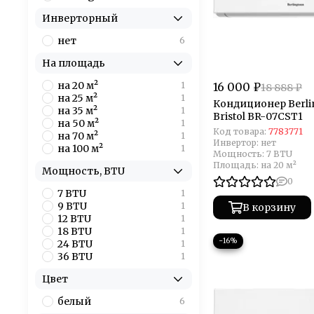
Инверторный
нет
6
На площадь
на 20 м²
1
16 000 ₽
18 888 ₽
на 25 м²
1
Кондиционер Berli
на 35 м²
1
Bristol BR-07CST1
на 50 м²
1
Код товара:
7783771
на 70 м²
1
Инвертор:
нет
на 100 м²
1
Мощность:
7 BTU
Площадь:
на 20 м²
Мощность, BTU
0
7 BTU
1
9 BTU
1
В корзину
12 BTU
1
18 BTU
1
−16%
24 BTU
1
36 BTU
1
Цвет
белый
6