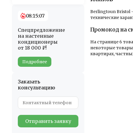
Berlingtoun Bristo
08:15:05
технические харак
Промокод на с
Спецпредложение
на настенные
кондиционеры
На странице 6 тов
от 18 000 ₽!
некоторые товары 
квартирах, частны
Подробнее
Заказать
консультацию
Отправить заявку