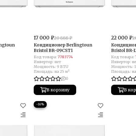
17 000 ₽
22 000 ₽
20 888 ₽
2
ngtoun
Кондиционер Berlingtoun
Кондицион
Bristol BR-09CST1
Bristol BR-
Код товара:
7783774
Код товара:
Инвертор:
нет
Инвертор:
н
Мощность:
9 BTU
Мощность:
Площадь:
на 25 м²
Площадь:
на
0
В корзину
В ко
−16%