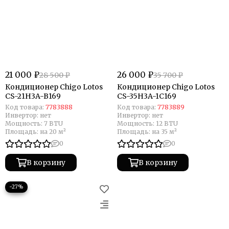
21 000 ₽
26 000 ₽
28 500 ₽
35 700 ₽
Кондиционер Chigo Lotos
Кондиционер Chigo Lotos
CS-21H3A-B169
CS-35H3A-1C169
Код товара:
7783888
Код товара:
7783889
Инвертор:
нет
Инвертор:
нет
Мощность:
7 BTU
Мощность:
12 BTU
Площадь:
на 20 м²
Площадь:
на 35 м²
0
0
В корзину
В корзину
−27%