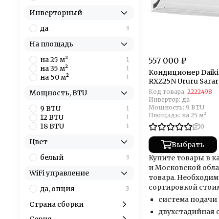
Инверторный
да
3
На площадь
на 25 м²
1
557 000 ₽
на 35 м²
1
Кондиционер Daiki
на 50 м²
1
RXZ25N Ururu Sarar
Код товара:
2222498
Мощность, BTU
Инвертор:
да
Мощность:
9 BTU
9 BTU
1
Площадь:
на 25 м²
12 BTU
1
18 BTU
1
0
Цвет
Выбрать
белый
3
Купите товары в к
и Московской обла
WiFi управление
товара. Необходим
сортировкой стои
да, опция
3
система подачи
Страна сборки
двухстадийная 