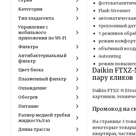
Серия
фотокаталитиче
Категория
Flash Streamer
Тип хладагента
автоматическая
трехзонный датч
Управление c
мобильного
5 режимов обра
приложения по Wi-Fi
режим комфортн
Фильтра
объёмный возду
Антибактериальный
Autoswing
фильтр
режим повышенн
Daikin FTXZ-
Цвет блока
пару кликов
Плазменный фильтр
Охлаждение
Daikin FTXZ-N (Uru
картинки, техниче
Обогрев
Питание
Промокод на с
Размер медной трубки
жидкость/газ
На странице 3 тов
некоторые товары 
Длина трассы
квартирах, частны