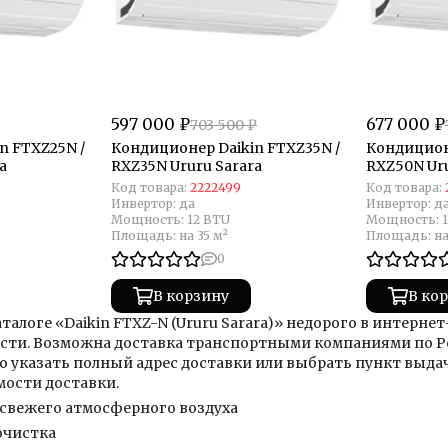
597 000 ₽
677 000 ₽
703 500 ₽
n FTXZ25N /
Кондиционер Daikin FTXZ35N /
Кондицион
a
RXZ35N Ururu Sarara
RXZ50N Uru
Код товара:
2222499
Код товара:
Инвертор:
да
Инвертор:
д
Мощность:
12 BTU
Мощность:
Площадь:
на 35 м²
Площадь:
на
0
В корзину
В ко
аталоге «Daikin FTXZ-N (Ururu Sarara)» недорого в интерн
сти. Возможна доставка транспортными компаниями по Р
о указать полный адрес доставки или выбрать пункт выд
мости доставки.
 свежего атмосферного воздуха
очистка