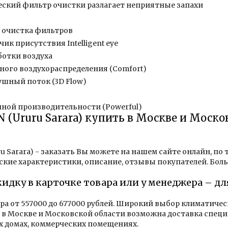
ский фильтр очистки разлагает неприятные запахи
 очистка фильтров
ик присутствия Intelligent eye
ботки воздуха
ого воздухораспределения (Comfort)
шный поток (3D Flow)
ой производительности (Powerful)
N (Ururu Sarara) купить в Москве и Моско
ru Sarara) - заказать Вы можете на нашем сайте онлайн, по
ские характеристики, описание, отзывы покупателей. Бол
кидку в карточке товара или у менеджера – д
ара от 557000 до 677000 рублей. Широкий выбор климатиче
в Москве и Московской области возможна доставка специ
х домах, коммерческих помещениях.