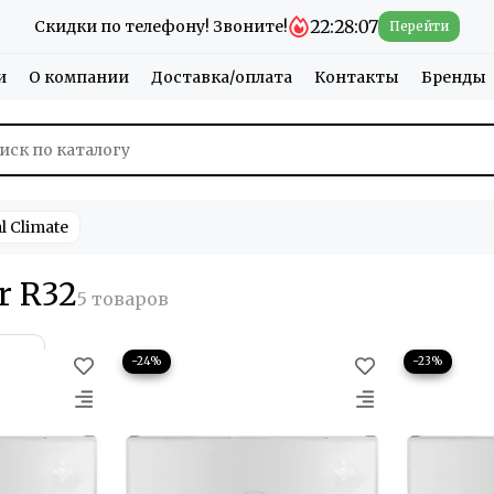
22:28:07
Скидки по телефону! Звоните!
Перейти
и
О компании
Доставка/оплата
Контакты
Бренды
 Climate
r R32
−24%
−23%