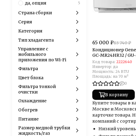
да, опция
5
Страна сборки
Серия
Категория
Тип хладагента
65 000 ₽
83 740 ₽
Управление c
Кондиционер Gener
мобильного
GC-MR24HR32 / GU
приложения по Wi-Fi
Код товара:
2222640
Инвертор:
да
Фильтра
Мощность:
24 BTU
Площадь:
на 70 м²
Цвет блока
0
Фильтра тонкой
очистки
В корзину
Охлаждение
Купите товары в ка
Москве и Московс
Обогрев
карточке товара. 
Питание
компаний с сортир
Размер медной трубки
Низкий уровень
жидкость/газ