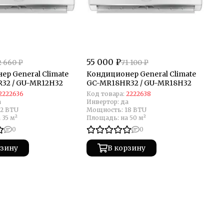
55 000 ₽
2 660 ₽
71 100 ₽
р General Climate
Кондиционер General Climate
32 / GU-MR12H32
GC-MR18HR32 / GU-MR18H32
2222636
Код товара:
2222638
а
Инвертор:
да
12 BTU
Мощность:
18 BTU
 35 м²
Площадь:
на 50 м²
0
0
рзину
В корзину