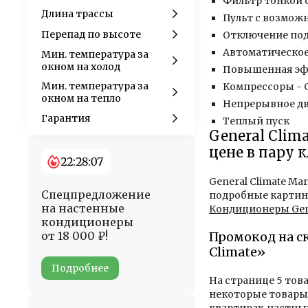
Фильтр тонкой 
Длина трассы
Пульт с возмож
Перепад по высоте
Отключение под
Автоматическое
Мин. температура за
окном на холод
Повышенная эф
Мин. температура за
Компрессоры - 
окном на тепло
Непрерывное д
Гарантия
Теплый пуск
General Clim
цене в пару 
22:28:06
General Climate Ma
Спецпредложение
подробные картинк
на настенные
Кондиционеры Gene
кондиционеры
от 18 000 ₽!
Промокод на с
Climate»
Подробнее
На странице 5 тов
некоторые товары 