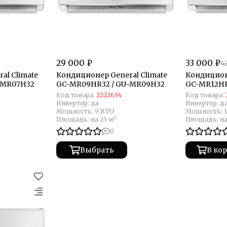
29 000 ₽
33 000 ₽
4
al Climate
Кондиционер General Climate
Кондиционе
-MR07H32
GC-MR09HR32 / GU-MR09H32
GC-MR12HR
Код товара:
2222634
Код товара:
Инвертор:
да
Инвертор:
д
Мощность:
9 BTU
Мощность:
Площадь:
на 25 м²
Площадь:
на
0
Выбрать
В ко