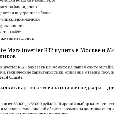
очистки воздуха в комплекте
ностью блокировки
светки внутреннего блока
 управление жалюзи
фективность
GREE-Daikin
вижение заслонок
ate Mars inverter R32 купить в Москве и 
кликов
rs inverter R32 - заказать Вы можете на нашем сайте онлайн
и, технические характеристики, описание, отзывы покупа
ral Climate
.
кидку в карточке товара или у менеджера – д
аров от 28000 до 65000 рублей. Широкий выбор климатиче
в Москве и Московской области возможна доставка специ