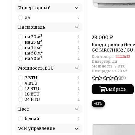
Инверторный
да
5
На площадь
на 20 м²
1
28 000 ₽
на 25 м²
1
Кондиционер Gener
на 35 м²
1
GC-MR07HR32 / GU
на 50 м²
1
Код товара:
2222632
на 70 м²
1
Инвертор:
да
Мощность:
7 BTU
Мощность, BTU
Площадь:
на 20 м²
7 BTU
1
0
9 BTU
1
12 BTU
1
Выбрать
18 BTU
1
24 BTU
1
−22%
Цвет
белый
5
WiFi управление