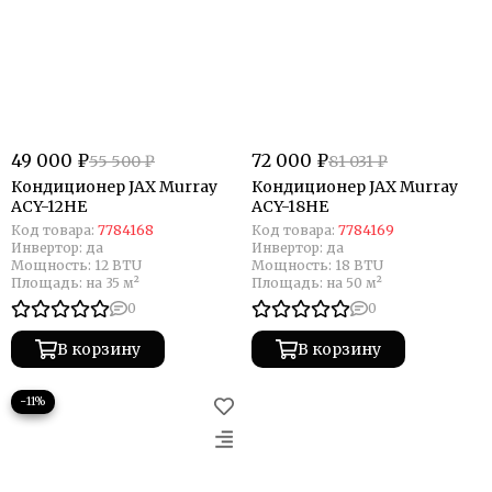
49 000 ₽
72 000 ₽
55 500 ₽
81 031 ₽
Кондиционер JAX Murray
Кондиционер JAX Murray
ACY-12HE
ACY-18HE
Код товара:
7784168
Код товара:
7784169
Инвертор:
да
Инвертор:
да
Мощность:
12 BTU
Мощность:
18 BTU
Площадь:
на 35 м²
Площадь:
на 50 м²
0
0
В корзину
В корзину
−11%