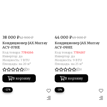
38 000 ₽
44 000 ₽
42 900 ₽
49 900 ₽
Кондиционер JAX Murray
Кондиционер JAX Murray
ACY-07HE
ACY-09HE
Код товара:
7784166
Код товара:
7784167
Инвертор:
да
Инвертор:
да
Мощность:
7 BTU
Мощность:
9 BTU
Площадь:
на 20 м²
Площадь:
на 25 м²
0
0
В корзину
В корзину
−12%
−11%