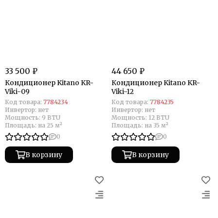
33 500 ₽
44 650 ₽
Кондиционер Kitano KR-
Кондиционер Kitano KR-
Viki-09
Viki-12
Код товара:
7784234
Код товара:
7784235
Инвертор:
нет
Инвертор:
нет
Мощность:
9 BTU
Мощность:
12 BTU
Площадь:
на 25 м²
Площадь:
на 35 м²
0
0
В корзину
В корзину