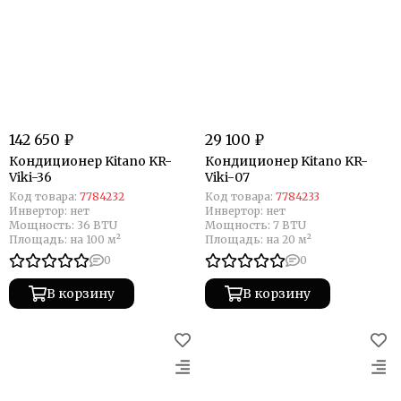
142 650 ₽
29 100 ₽
Кондиционер Kitano KR-
Кондиционер Kitano KR-
Viki-36
Viki-07
Код товара:
7784232
Код товара:
7784233
Инвертор:
нет
Инвертор:
нет
Мощность:
36 BTU
Мощность:
7 BTU
Площадь:
на 100 м²
Площадь:
на 20 м²
0
0
В корзину
В корзину