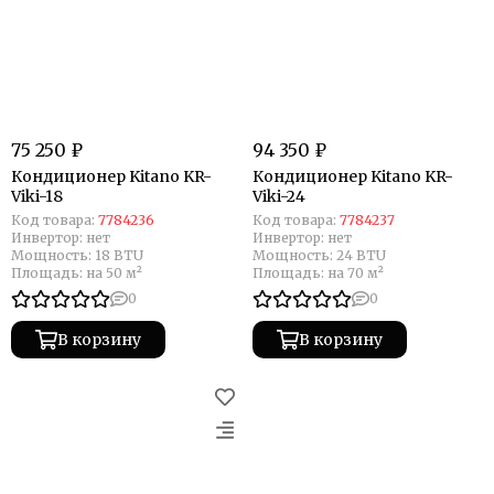
75 250 ₽
94 350 ₽
Кондиционер Kitano KR-
Кондиционер Kitano KR-
Viki-18
Viki-24
Код товара:
7784236
Код товара:
7784237
Инвертор:
нет
Инвертор:
нет
Мощность:
18 BTU
Мощность:
24 BTU
Площадь:
на 50 м²
Площадь:
на 70 м²
0
0
В корзину
В корзину