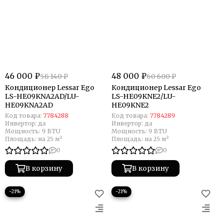
46 000 ₽
48 000 ₽
58 140 ₽
60 600 ₽
Кондиционер Lessar Ego
Кондиционер Lessar Ego
LS-HE09KNA2AD/LU-
LS-HE09KNE2/LU-
HE09KNA2AD
HE09KNE2
Код товара:
7784288
Код товара:
7784289
Инвертор:
да
Инвертор:
да
Мощность:
9 BTU
Мощность:
9 BTU
Площадь:
на 25 м²
Площадь:
на 25 м²
0
0
В корзину
В корзину
−21%
−21%