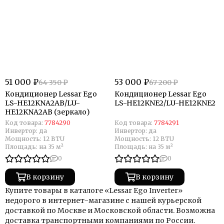
51 000 ₽
53 000 ₽
64 350 ₽
67 200 ₽
Кондиционер Lessar Ego
Кондиционер Lessar Ego
LS-HE12KNA2AB/LU-
LS-HE12KNE2/LU-HE12KNE2
HE12KNA2AB (зеркало)
Код товара:
7784290
Код товара:
7784291
Инвертор:
да
Инвертор:
да
Мощность:
12 BTU
Мощность:
12 BTU
Площадь:
на 35 м²
Площадь:
на 35 м²
0
0
В корзину
В корзину
Купите товары в каталоге «Lessar Ego Inverter»
недорого в интернет-магазине с нашей курьерской
доставкой по Москве и Московской области. Возможна
доставка транспортными компаниями по России.