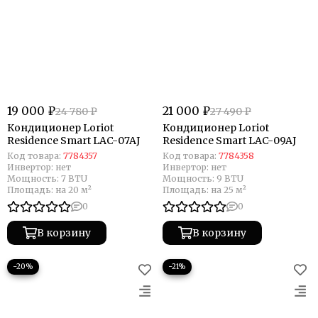
19 000 ₽
21 000 ₽
24 780 ₽
27 490 ₽
Кондиционер Loriot
Кондиционер Loriot
Residence Smart LAC-07AJ
Residence Smart LAC-09AJ
Код товара:
7784357
Код товара:
7784358
Инвертор:
нет
Инвертор:
нет
Мощность:
7 BTU
Мощность:
9 BTU
Площадь:
на 20 м²
Площадь:
на 25 м²
0
0
В корзину
В корзину
−20%
−21%