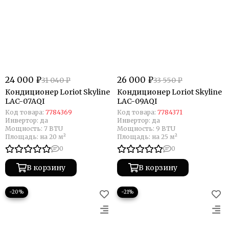
24 000 ₽
26 000 ₽
31 040 ₽
33 550 ₽
Кондиционер Loriot Skyline
Кондиционер Loriot Skyline
LAC-07AQI
LAC-09AQI
Код товара:
7784369
Код товара:
7784371
Инвертор:
да
Инвертор:
да
Мощность:
7 BTU
Мощность:
9 BTU
Площадь:
на 20 м²
Площадь:
на 25 м²
0
0
В корзину
В корзину
−20%
−21%