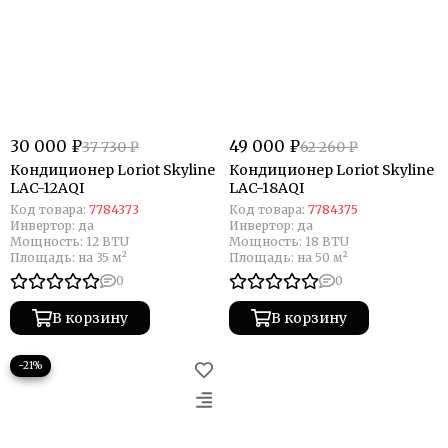
30 000 ₽
49 000 ₽
37 730 ₽
62 260 ₽
Кондиционер Loriot Skyline
Кондиционер Loriot Skyline
LAC-12AQI
LAC-18AQI
Код товара:
7784373
Код товара:
7784375
Инвертор:
да
Инвертор:
да
Мощность:
12 BTU
Мощность:
18 BTU
Площадь:
на 35 м²
Площадь:
на 50 м²
0
0
В корзину
В корзину
−21%