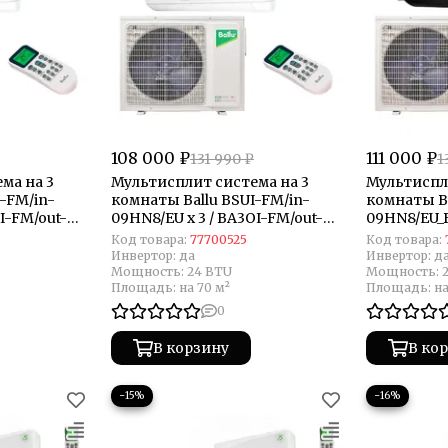
108 000 ₽
111 000 ₽
131 990 ₽
1
ма на 3
Мультисплит система на 3
Мультиспл
-FM/in-
комнаты Ballu BSUI-FM/in-
комнаты Ba
I-FM/out-
09HN8/EU x 3 / BA3OI-FM/out-
09HN8/EU_B
27HN8/EU
FM/out-27
Код товара:
77700525
Код товара:
Инвертор:
да
Инвертор:
д
Мощность:
24 BTU
Мощность:
Площадь:
на 70 м²
Площадь:
на
0
В корзину
В ко
−15%
−16%