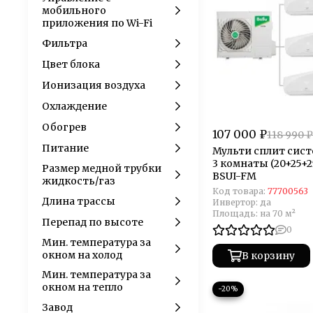
мобильного
приложения по Wi-Fi
Фильтра
Цвет блока
Ионизация воздуха
Охлаждение
Обогрев
107 000 ₽
118 990 ₽
Питание
Мульти сплит систе
3 комнаты (20+25+2
Размер медной трубки
BSUI-FM
жидкость/газ
Код товара:
77700563
Длина трассы
Инвертор:
да
Площадь:
на 70 м²
Перепад по высоте
0
Мин. температура за
окном на холод
В корзину
Мин. температура за
окном на тепло
−20%
Завод