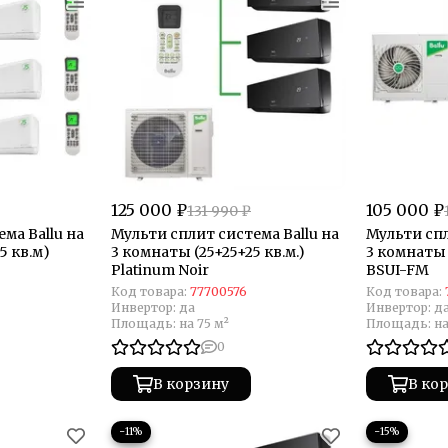
125 000 ₽
105 000 ₽
131 990 ₽
ма Ballu на
Мульти сплит система Ballu на
Мульти спл
5 кв.м)
3 комнаты (25+25+25 кв.м.)
3 комнаты 
Platinum Noir
BSUI-FM
Код товара:
77700576
Код товара:
Инвертор:
да
Инвертор:
д
Площадь:
на 75 м²
Площадь:
на
0
В корзину
В ко
−11%
−15%