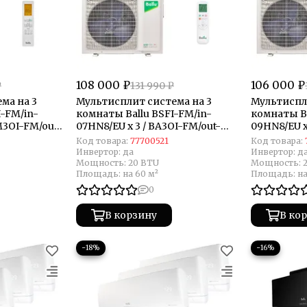
108 000 ₽
106 000 ₽
₽
131 990 ₽
ма на 3
Мультисплит система на 3
Мультиспл
-FM/in-
комнаты Ballu BSFI-FM/in-
комнаты Ba
M3OI-FM/out-
07HN8/EU x 3 / BA3OI-FM/out-
09HN8/EU x
21HN8/EU
27HN8/EU
Код товара:
77700521
Код товара:
Инвертор:
да
Инвертор:
д
Мощность:
20 BTU
Мощность:
Площадь:
на 60 м²
Площадь:
на
0
В корзину
В ко
−18%
−16%