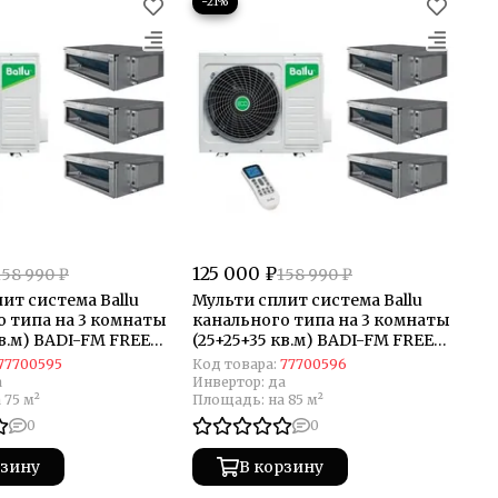
−21%
125 000 ₽
158 990 ₽
158 990 ₽
ит система Ballu
Мульти сплит система Ballu
о типа на 3 комнаты
канального типа на 3 комнаты
кв.м) BADI-FM FREE
(25+25+35 кв.м) BADI-FM FREE
MATCH
77700595
Код товара:
77700596
а
Инвертор:
да
 75 м²
Площадь:
на 85 м²
0
0
рзину
В корзину