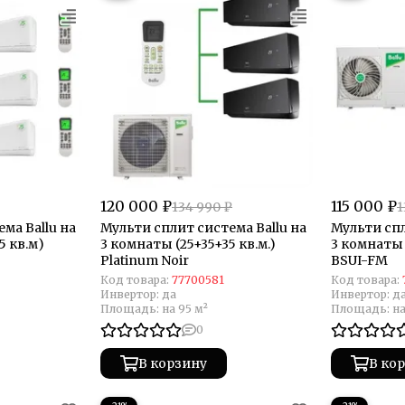
120 000 ₽
115 000 ₽
134 990 ₽
1
ма Ballu на
Мульти сплит система Ballu на
Мульти спл
5 кв.м)
3 комнаты (25+35+35 кв.м.)
3 комнаты 
Platinum Noir
BSUI-FM
Код товара:
77700581
Код товара:
Инвертор:
да
Инвертор:
д
Площадь:
на 95 м²
Площадь:
на
0
В корзину
В ко