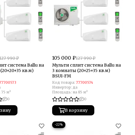
105 000 ₽
127 990 ₽
127 990 ₽
ит система Ballu на
Мульти сплит система Ballu на
(20+20+35 кв.м)
3 комнаты (20+25+35 кв.м)
BSUI-FM
77700573
Код товара:
77700574
а
Инвертор:
да
 75 м²
Площадь:
на 85 м²
0
0
рзину
В корзину
−22%