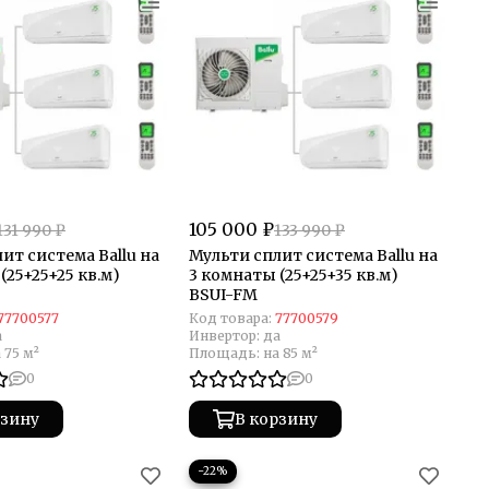
105 000 ₽
131 990 ₽
133 990 ₽
ит система Ballu на
Мульти сплит система Ballu на
(25+25+25 кв.м)
3 комнаты (25+25+35 кв.м)
BSUI-FM
77700577
Код товара:
77700579
а
Инвертор:
да
 75 м²
Площадь:
на 85 м²
0
0
рзину
В корзину
−22%