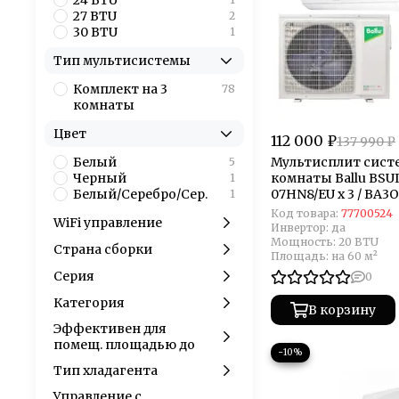
24 BTU
27 BTU
2
30 BTU
1
Тип мультисистемы
Комплект на 3
78
комнаты
Цвет
112 000 ₽
137 990 ₽
Белый
Мультисплит систе
5
Черный
комнаты Ballu BSUI
1
Белый/Серебро/Сер.
07HN8/EU x 3 / BA3O
1
21HN8/EU
Код товара:
77700524
WiFi управление
Инвертор:
да
Мощность:
20 BTU
Страна сборки
Площадь:
на 60 м²
Серия
0
Категория
В корзину
Эффективен для
помещ. площадью до
−10%
Тип хладагента
Управление c