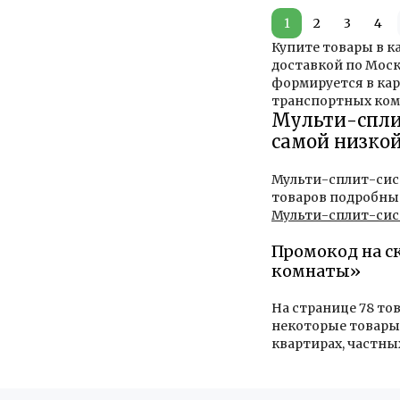
1
2
3
4
Купите товары в к
доставкой по Моск
формируется в кар
транспортных ком
Мульти-сплит
самой низкой
Мульти-сплит-сист
товаров подробные
Мульти-сплит-сис
Промокод на с
комнаты»
На странице 78 то
некоторые товары 
квартирах, частны