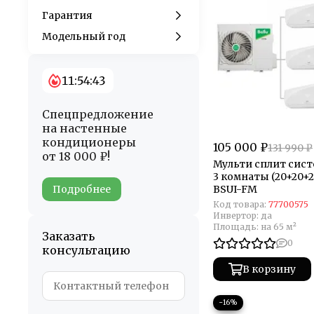
Гарантия
Модельный год
11:54:43
Спецпредложение
на настенные
кондиционеры
105 000 ₽
131 990 ₽
от 18 000 ₽!
Мульти сплит систе
3 комнаты (20+20+2
Подробнее
BSUI-FM
Код товара:
77700575
Инвертор:
да
Площадь:
на 65 м²
Заказать
0
консультацию
В корзину
−16%