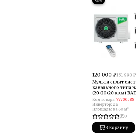
−21%
120 000 ₽
151 990 ₽
Мульти сплит систе
канального типа н
(20+20+20 кв.м) BA
MATCH
Код товара:
77700588
Инвертор:
да
Площадь:
на 60 м²
0
В корзину