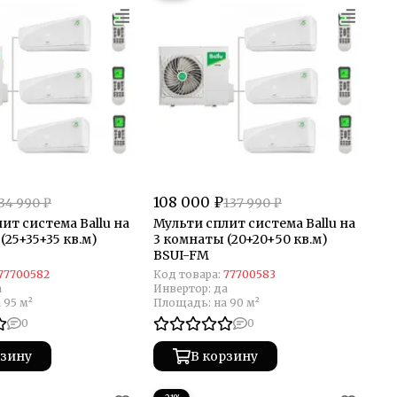
108 000 ₽
34 990 ₽
137 990 ₽
ит система Ballu на
Мульти сплит система Ballu на
(25+35+35 кв.м)
3 комнаты (20+20+50 кв.м)
BSUI-FM
77700582
Код товара:
77700583
а
Инвертор:
да
 95 м²
Площадь:
на 90 м²
0
0
рзину
В корзину