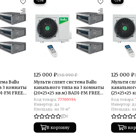
−21%
−21%
125 000 ₽
125 000 ₽
158 990 ₽
ма Ballu
Мульти сплит система Ballu
Мульти спл
а 3 комнаты
канального типа на 3 комнаты
канальног
DI-FM FREE
(20+25+25 кв.м) BADI-FM FREE
(25+25+25 
MATCH
MATCH
Код товара:
77700594
Код товара:
Инвертор:
да
Инвертор:
д
Площадь:
на 70 м²
Площадь:
на
0
В корзину
В ко