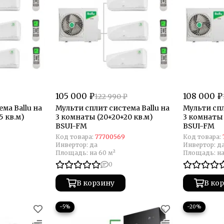
105 000 ₽
108 000 ₽
122 990 ₽
ма Ballu на
Мульти сплит система Ballu на
Мульти спл
5 кв.м)
3 комнаты (20+20+20 кв.м)
3 комнаты 
BSUI-FM
BSUI-FM
Код товара:
77700569
Код товара:
Инвертор:
да
Инвертор:
д
Площадь:
на 60 м²
Площадь:
на
0
В корзину
В ко
−5%
−20%