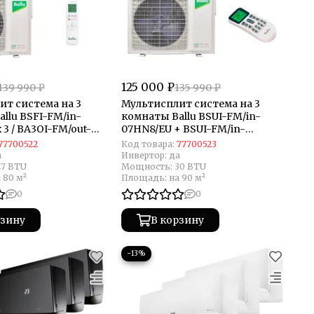
125 000 ₽
139 990 ₽
135 990 ₽
ит система на 3
Мультисплит система на 3
llu BSFI-FM/in-
комнаты Ballu BSUI-FM/in-
 3 / BA3OI-FM/out-
07HN8/EU + BSUI-FM/in-
09HN8/EU + BSUI-FM/in-
77700522
Код товара:
77700523
12HN8/EU / BA3OI-FM/out-
а
Инвертор:
да
27HN8/EU
27 BTU
Мощность:
30 BTU
 80 м²
Площадь:
на 90 м²
0
0
рзину
В корзину
−13%