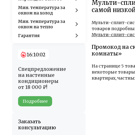
Мульти-сплит
Мин. температура за
самой низкой
окном на холод
Мин. температура за
Мульти-сплит-сист
окном на тепло
товаров подробные
Мульти-сплит-сис
Гарантия
Промокод на с
комнаты»
16:10:02
На странице 5 тов
Спецпредложение
некоторые товары 
на настенные
квартирах, частны
кондиционеры
от 18 000 ₽!
Подробнее
Заказать
консультацию