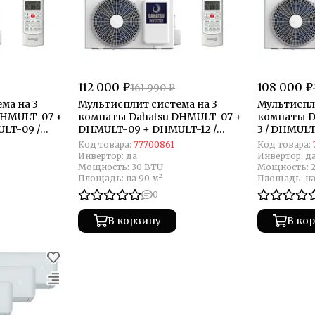
112 000 ₽
108 000 ₽
161 990 ₽
ма на 3
Мультисплит система на 3
Мультиспл
DHMULT-07 +
комнаты Dahatsu DHMULT-07 +
комнаты D
LT-09 /
DHMULT-09 + DHMULT-12 /
3 / DHMULT
DHMULT-30/3
Код товара:
77700861
Код товара:
Инвертор:
да
Инвертор:
д
Мощность:
30 BTU
Мощность:
Площадь:
на 90 м²
Площадь:
на
0
В корзину
В ко