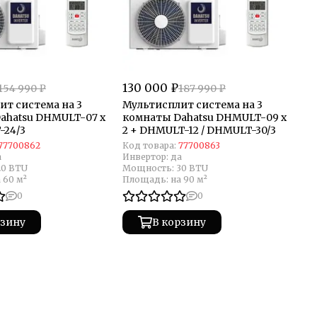
130 000 ₽
154 990 ₽
187 990 ₽
ит система на 3
Мультисплит система на 3
ahatsu DHMULT-07 х
комнаты Dahatsu DHMULT-09 x
-24/3
2 + DHMULT-12 / DHMULT-30/3
77700862
Код товара:
77700863
а
Инвертор:
да
20 BTU
Мощность:
30 BTU
 60 м²
Площадь:
на 90 м²
0
0
рзину
В корзину