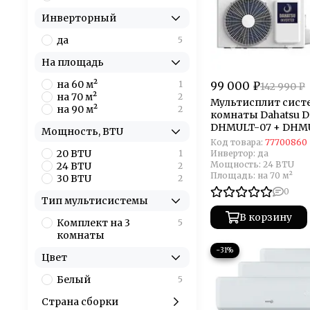
Инверторный
да
5
На площадь
на 60 м²
1
99 000 ₽
142 990 ₽
на 70 м²
2
Мультисплит систе
на 90 м²
2
комнаты Dahatsu 
DHMULT-07 + DHMU
Мощность, BTU
DHMULT-24/3
Код товара:
77700860
20 BTU
1
Инвертор:
да
Мощность:
24 BTU
24 BTU
2
Площадь:
на 70 м²
30 BTU
2
0
Тип мультисистемы
В корзину
Комплект на 3
5
комнаты
−31%
Цвет
Белый
5
Страна сборки