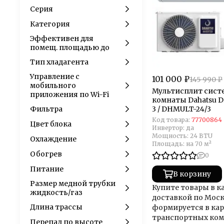
Серия
Категория
Эффективен для
помещ. площадью до
Тип хладагента
Управление c
101 000 ₽
145 990 ₽
мобильного
Мультисплит систе
приложения по Wi-Fi
комнаты Dahatsu 
Фильтра
3 / DHMULT-24/3
Код товара:
77700864
Цвет блока
Инвертор:
да
Мощность:
24 BTU
Охлаждение
Площадь:
на 70 м²
Обогрев
0
Питание
В корзину
Размер медной трубки
Купите товары в к
жидкость/газ
доставкой по Моск
Длина трассы
формируется в кар
транспортных ком
Перепад по высоте