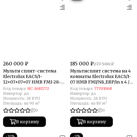
260 000 ₽
185 000 ₽
277 500 ₽
Мульти сплит-система
Мультисплит система на 4
Electrolux EACS/I-
комнаты Electrolux EACS/I-
12+07+07+07 НMB FMI-28-
07 HMB FMI/N8_ERP/in x 4 /
4/N8_ERP комплект
EACO/I-28 FMI-4/N8_ERP
Код товара:
НС-1681772
Код товара:
77701068
Инвертор:
да
Инвертор:
да
Мощность:
28 BTU
Мощность:
28 BTU
Площадь:
на 90 м²
Площадь:
на 80 м²
0
0
В корзину
В корзину
−30%
−31%