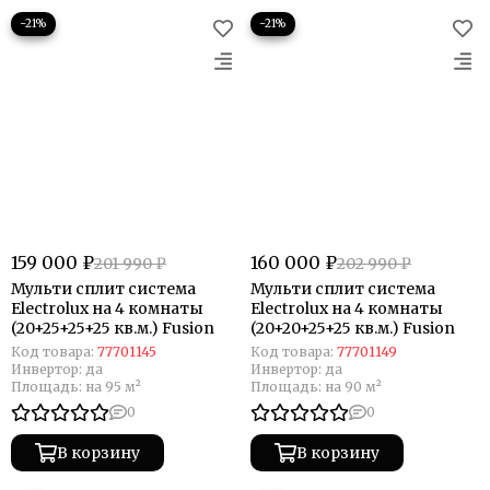
−21%
−21%
159 000 ₽
160 000 ₽
201 990 ₽
202 990 ₽
Мульти сплит система
Мульти сплит система
Electrolux на 4 комнаты
Electrolux на 4 комнаты
(20+25+25+25 кв.м.) Fusion
(20+20+25+25 кв.м.) Fusion
Код товара:
77701145
Код товара:
77701149
Инвертор:
да
Инвертор:
да
Площадь:
на 95 м²
Площадь:
на 90 м²
0
0
В корзину
В корзину