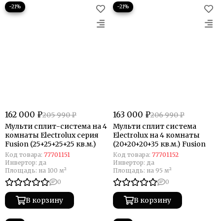
−21%
−21%
162 000 ₽
163 000 ₽
205 990 ₽
206 990 ₽
Мульти сплит-система на 4
Мульти сплит система
комнаты Electrolux серия
Electrolux на 4 комнаты
Fusion (25+25+25+25 кв.м.)
(20+20+20+35 кв.м.) Fusion
Код товара:
77701151
Код товара:
77701152
Инвертор:
да
Инвертор:
да
Площадь:
на 100 м²
Площадь:
на 95 м²
0
0
В корзину
В корзину