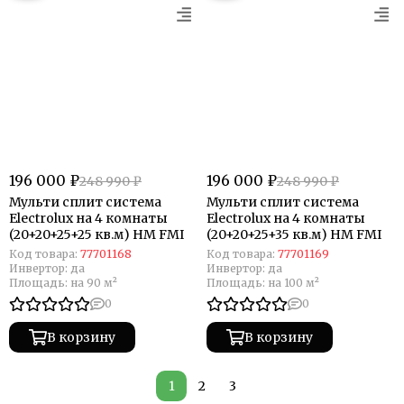
196 000 ₽
196 000 ₽
248 990 ₽
248 990 ₽
Мульти сплит система
Мульти сплит система
Electrolux на 4 комнаты
Electrolux на 4 комнаты
(20+20+25+25 кв.м) HM FMI
(20+20+25+35 кв.м) HM FMI
Код товара:
77701168
Код товара:
77701169
Инвертор:
да
Инвертор:
да
Площадь:
на 90 м²
Площадь:
на 100 м²
0
0
В корзину
В корзину
1
2
3