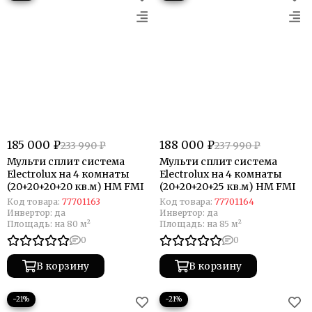
185 000 ₽
188 000 ₽
233 990 ₽
237 990 ₽
Мульти сплит система
Мульти сплит система
Electrolux на 4 комнаты
Electrolux на 4 комнаты
(20+20+20+20 кв.м) HM FMI
(20+20+20+25 кв.м) HM FMI
Код товара:
77701163
Код товара:
77701164
Инвертор:
да
Инвертор:
да
Площадь:
на 80 м²
Площадь:
на 85 м²
0
0
В корзину
В корзину
−21%
−21%