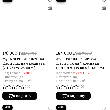
176 000 ₽
184 000 ₽
223 990 ₽
232 990 ₽
Мульти сплит система
Мульти сплит система
Electrolux на 4 комнаты
Electrolux на 4 комнаты
(20+25+25+25 кв.м.)
(20+20+20+35 кв.м) HM FMI
Enterprise
Код товара:
77701159
Код товара:
77701162
Инвертор:
да
Инвертор:
да
Площадь:
на 95 м²
Площадь:
на 95 м²
0
0
В корзину
В корзину
−21%
−21%