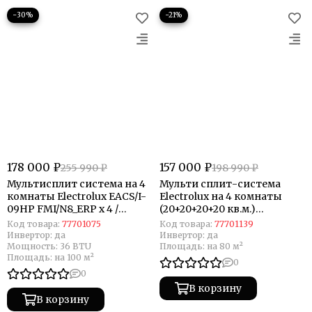
−30%
−21%
178 000 ₽
157 000 ₽
255 990 ₽
198 990 ₽
Мультисплит система на 4
Мульти сплит-система
комнаты Electrolux EACS/I-
Electrolux на 4 комнаты
09HP FMI/N8_ERP x 4 /
(20+20+20+20 кв.м.)
EACO/I-28 FMI-4/N8_ERP
Portofino
Код товара:
77701075
Код товара:
77701139
Инвертор:
да
Инвертор:
да
Мощность:
36 BTU
Площадь:
на 80 м²
Площадь:
на 100 м²
0
0
В корзину
В корзину