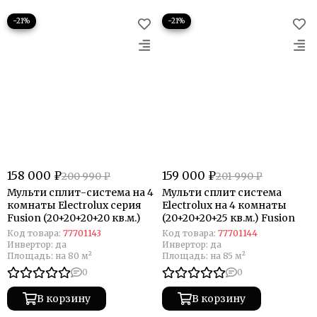
−21%
−21%
158 000 ₽
159 000 ₽
200 990 ₽
201 990 ₽
Мульти сплит-система на 4
Мульти сплит система
комнаты Electrolux серия
Electrolux на 4 комнаты
Fusion (20+20+20+20 кв.м.)
(20+20+20+25 кв.м.) Fusion
Код товара:
77701143
Код товара:
77701144
Инвертор:
да
Инвертор:
да
Площадь:
на 80 м²
Площадь:
на 85 м²
0
0
В корзину
В корзину