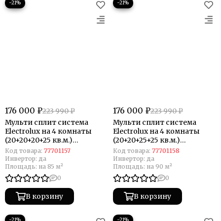
−21%
−21%
176 000 ₽
176 000 ₽
223 990 ₽
223 990 ₽
Мульти сплит система
Мульти сплит система
Electrolux на 4 комнаты
Electrolux на 4 комнаты
(20+20+20+25 кв.м.)
(20+20+25+25 кв.м.)
Enterprise
Enterprise
Код товара:
77701157
Код товара:
77701158
Инвертор:
да
Инвертор:
да
Площадь:
на 85 м²
Площадь:
на 90 м²
0
0
В корзину
В корзину
−21%
−21%