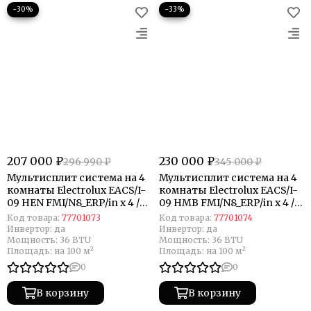
−30%
−33%
207 000 ₽
230 000 ₽
296 990 ₽
345 000 ₽
Мультисплит система на 4
Мультисплит система на 4
комнаты Electrolux EACS/I-
комнаты Electrolux EACS/I-
09 HEN FMI/N8_ERP/in x 4 /
09 HMB FMI/N8_ERP/in x 4 /
EACO/I-36 FMI-4/N8_ERP
EACO/I-36 FMI-4/N8_ERP
Код товара:
77701073
Код товара:
77701074
Инвертор:
да
Инвертор:
да
Мощность:
36 BTU
Мощность:
36 BTU
Площадь:
на 100 м²
Площадь:
на 100 м²
0
0
В корзину
В корзину