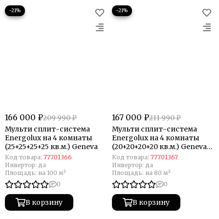
−21%
−21%
166 000 ₽
167 000 ₽
209 990 ₽
211 990 ₽
Мульти сплит-система
Мульти сплит-система
Energolux на 4 комнаты
Energolux на 4 комнаты
(25+25+25+25 кв.м.) Geneva
(20+20+20+20 кв.м.) Geneva
Black
Код товара:
77701366
Код товара:
77701367
Инвертор:
да
Инвертор:
да
Площадь:
на 100 м²
Площадь:
на 80 м²
0
0
В корзину
В корзину