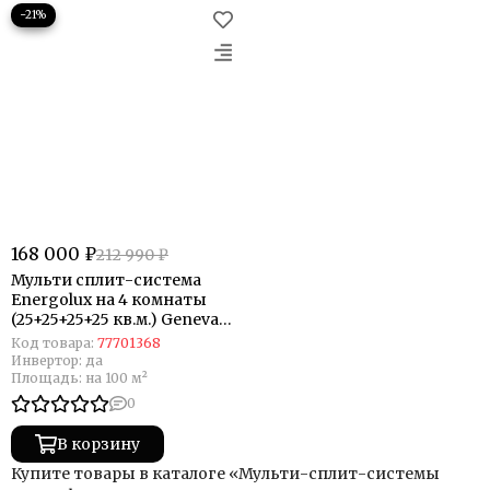
−21%
168 000 ₽
212 990 ₽
Мульти сплит-система
Energolux на 4 комнаты
(25+25+25+25 кв.м.) Geneva
Black
Код товара:
77701368
Инвертор:
да
Площадь:
на 100 м²
0
В корзину
Купите товары в каталоге «Мульти-сплит-системы