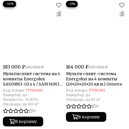
−30%
−21%
183 000 ₽
164 000 ₽
261 990 ₽
207 990 ₽
Мультисплит система на 4
Мульти сплит-система
комнаты Energolux
Energolux на 4 комнаты
SAS09M3-GI x 4 / SAM36M3-
(20+20+20+20 кв.м.) Geneva
GI/4
Код товара:
77701340
Код товара:
77701365
Инвертор:
да
Инвертор:
да
Мощность:
36 BTU
Площадь:
на 80 м²
Площадь:
на 100 м²
0
0
В корзину
В корзину