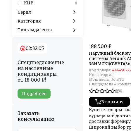
КНР
6
Серия
Категория
Тип хладагента
188 500 ₽
02:32:02
Наружный блок му
системы Aeronik A
Спецпредложение
36HMZK1(GWHD(36
на настенные
Код товара:
44445022
кондиционеры
Инвертор:
да
от 18 000 ₽!
Мощность:
36 BTU
Площадь:
на 4 комна
0
Подробнее
В корзину
Купите товары в к
Заказать
курьерской достав
консультацию
доставки формируе
Широкий выбор тр