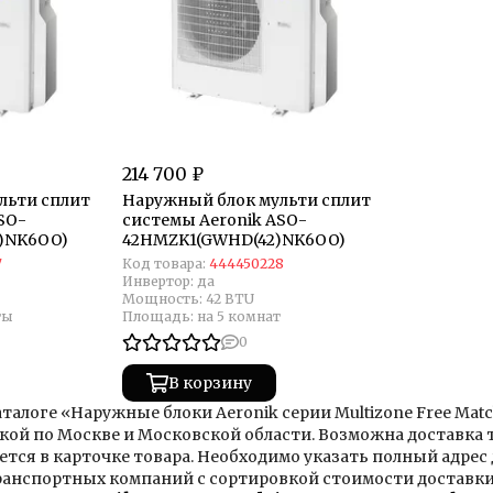
214 700 ₽
льти сплит
Наружный блок мульти сплит
SO-
системы Aeronik ASO-
)NK6OO)
42HMZK1(GWHD(42)NK6OO)
7
Код товара:
444450228
Инвертор:
да
Мощность:
42 BTU
ты
Площадь:
на 5 комнат
0
В корзину
аталоге «Наружные блоки Aeronik серии Multizone Free Mat
кой по Москве и Московской области. Возможна доставка
тся в карточке товара. Необходимо указать полный адрес 
анспортных компаний с сортировкой стоимости доставки