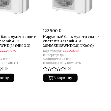
122 500 ₽
блок мульти сплит
Наружный блок мульти сплит
eronik ASO-
системы Aeronik ASO-
GWHD(24)NK6OO)
28HMZK1(GWHD(28)NK6OO)
444450225
Код товара:
444450226
а
Инвертор:
да
24 BTU
Мощность:
27 BTU
а 3 комнаты
Площадь:
на 4 комнаты
0
0
рзину
В корзину