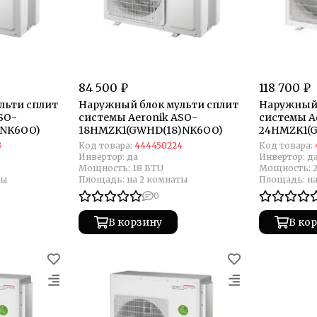
84 500 ₽
118 700 ₽
льти сплит
Наружный блок мульти сплит
Наружный 
SO-
системы Aeronik ASO-
системы A
)NK6OO)
18HMZK1(GWHD(18)NK6OO)
24HMZK1(
3
Код товара:
444450224
Код товара:
Инвертор:
да
Инвертор:
д
Мощность:
18 BTU
Мощность:
ты
Площадь:
на 2 комнаты
Площадь:
н
0
В корзину
В ко