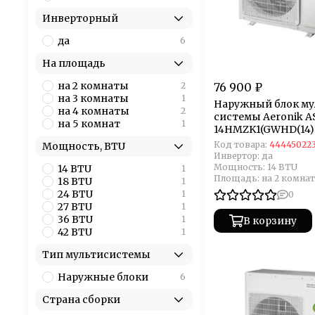
Инверторный
да
6
На площадь
на 2 комнаты
2
76 900 ₽
на 3 комнаты
1
Наружный блок му
на 4 комнаты
2
системы Aeronik A
на 5 комнат
1
14HMZK1(GWHD(14
Код товара:
44445022
Мощность, BTU
Инвертор:
да
Мощность:
14 BTU
14 BTU
1
Площадь:
на 2 комна
18 BTU
1
24 BTU
1
0
27 BTU
1
36 BTU
1
В корзину
42 BTU
1
Тип мультисистемы
Наружные блоки
6
Страна сборки