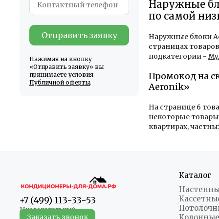
Наружные бло
по самой низ
Отправить заявку
Наружные блоки Aer
страницах товаров
подкатегории -
Му
Нажимая на кнопку
«Отправить заявку» вы
Промокод на с
принимаете условия
Публичной оферты
.
Aeronik»
На странице 6 тов
некоторые товары 
квартирах, частны
Каталог
Настенны
Кассетны
+7 (499) 113-33-53
Потолочн
Заказать звонок
Колонные