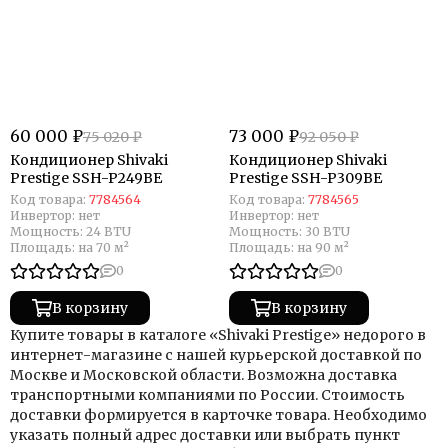
60 000 ₽
73 000 ₽
75 020 ₽
92 050 ₽
Кондиционер Shivaki
Кондиционер Shivaki
Prestige SSH-P249BE
Prestige SSH-P309BE
Код товара:
7784564
Код товара:
7784565
Инвертор:
нет
Инвертор:
нет
Мощность:
24 BTU
Мощность:
30 BTU
Площадь:
на 70 м²
Площадь:
на 90 м²
0
0
В корзину
В корзину
Купите товары в каталоге «Shivaki Prestige» недорого в
интернет-магазине с нашей курьерской доставкой по
Москве и Московской области. Возможна доставка
транспортными компаниями по России. Стоимость
доставки формируется в карточке товара. Необходимо
указать полный адрес доставки или выбрать пункт