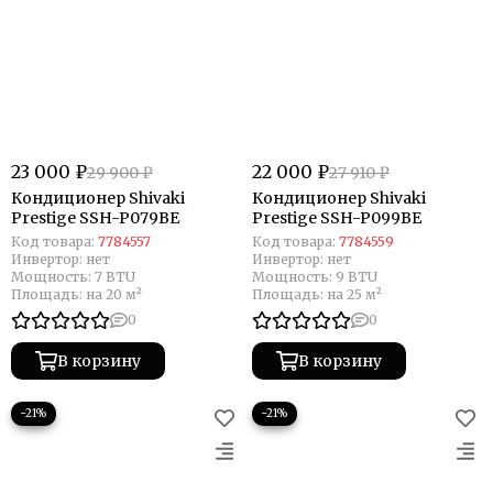
23 000 ₽
22 000 ₽
29 900 ₽
27 910 ₽
Кондиционер Shivaki
Кондиционер Shivaki
Prestige SSH-P079BE
Prestige SSH-P099BE
Код товара:
7784557
Код товара:
7784559
Инвертор:
нет
Инвертор:
нет
Мощность:
7 BTU
Мощность:
9 BTU
Площадь:
на 20 м²
Площадь:
на 25 м²
0
0
В корзину
В корзину
−21%
−21%