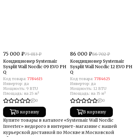
75 000 ₽
86 000 ₽
75 013 ₽
86 702 ₽
Кондиционер Systemair
Кондиционер Systemair
Sysplit Wall Nordic 09 EVO PH
Sysplit Wall Nordic 12 EVO PH
Q
Q
Код товара:
7784615
Код товара:
7784625
Инвертор:
да
Инвертор:
да
Мощность:
9 BTU
Мощность:
12 BTU
Площадь:
на 25 м²
Площадь:
на 35 м²
0
0
В корзину
В корзину
Купите товары в каталоге «Systemair Wall Nordic
Inverter» недорого в интернет-магазине с нашей
курьерской доставкой по Москве и Московской