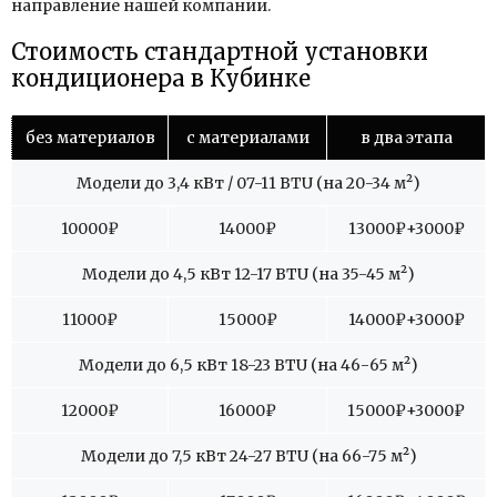
направление нашей компании.
Стоимость стандартной установки
кондиционера в Кубинке
без материалов
с материалами
в два этапа
Модели до 3,4 кВт / 07-11 BTU (на 20-34 м
²
)
10000
₽
14000
₽
13000
₽+3000₽
Модели до 4,5 кВт 12-17 BTU (на 35-45 м
²
)
11000
₽
15000
₽
14000
₽+3000₽
Модели до 6,5 кВт 18-23 BTU (на 46-65 м
²
)
12000
₽
16000
₽
15000
₽+3000₽
Модели до 7,5 кВт 24-27 BTU (на 66-75 м
²
)