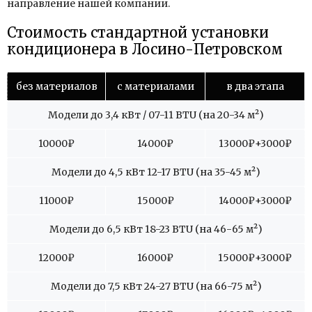
направление нашей компании.
Стоимость стандартной установки
кондиционера в Лосино-Петровском
без материалов
с материалами
в два этапа
Модели до 3,4 кВт / 07-11 BTU (на 20-34 м
²
)
10000
₽
14000
₽
13000
₽+3000₽
Модели до 4,5 кВт 12-17 BTU (на 35-45 м
²
)
11000
₽
15000
₽
14000
₽+3000₽
Модели до 6,5 кВт 18-23 BTU (на 46-65 м
²
)
12000
₽
16000
₽
15000
₽+3000₽
Модели до 7,5 кВт 24-27 BTU (на 66-75 м
²
)