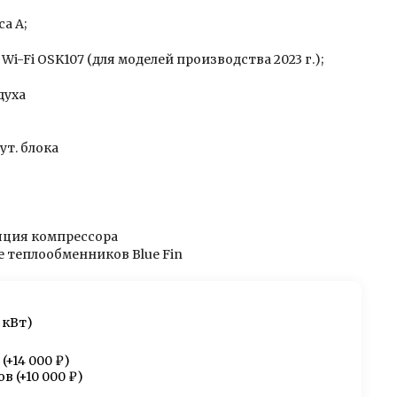
а А;
Wi-Fi OSK107 (для моделей производства 2023 г.);
духа
ут. блока
ция компрессора
 теплообменников Blue Fin
 кВт)
(+
14 000 ₽
)
ов
(+
10 000 ₽
)