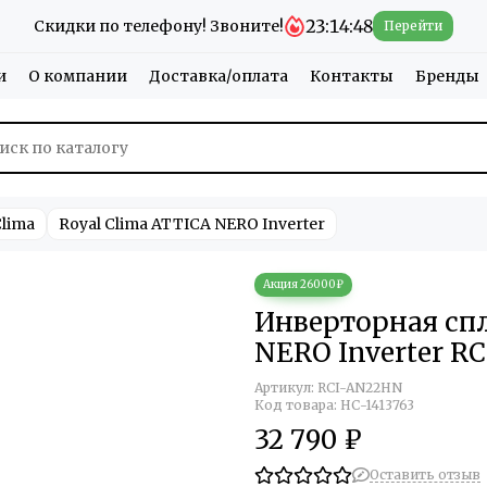
23:14:47
Скидки по телефону! Звоните!
Перейти
и
О компании
Доставка/оплата
Контакты
Бренды
lima
Royal Clima ATTIСA NERO Inverter
Инверторная сп
NERO Inverter R
Артикул:
RCI-AN22HN
Код товара: НС-1413763
32 790 ₽
Оставить отзыв