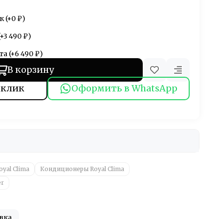
к
(+
0 ₽
)
(+
3 490 ₽
)
та
(+
6 490 ₽
)
В корзину
 клик
Оформить в WhatsApp
oyal Clima
Кондиционеры Royal Clima
er
вка