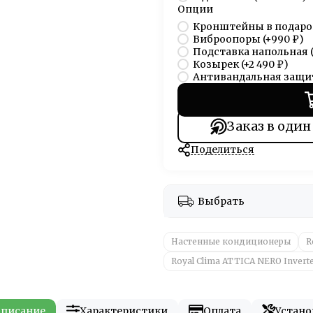
Опции
Кронштейны в подаро
Виброопоры
(+
990 ₽
)
Подставка напольная
Козырек
(+
2 490 ₽
)
Антивандальная защи
Заказ в один
Поделиться
Выбрать
Настенные кондиционеры
R
Royal Clima ATTIСA NERO Invert
писание
Характеристики
Оплата
Устано