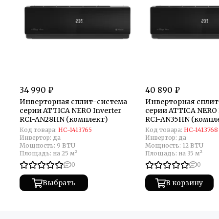
34 990 ₽
40 890 ₽
Инверторная сплит-система
Инверторная сплит
серии ATTICA NERO Inverter
серии ATTICA NERO 
RCI-AN28HN (комплект)
RCI-AN35HN (компл
Код товара:
НС-1413765
Код товара:
НС-1413768
Инвертор:
да
Инвертор:
да
Мощность:
9 BTU
Мощность:
12 BTU
Площадь:
на 25 м²
Площадь:
на 35 м²
0
0
Выбрать
В корзину