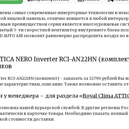
динены самые современные инверторные технологии и изы
вой лицевой панелью, отлично впишется в любой интерьер 
мым преимуществом серии является многоуровневая систе
пенчатый 5-ти скоростной вентилятор внутреннего блока 
D AUTO AIR позволит равномерно распределить воздух по 
TICA NERO Inverter RCI-AN22HN (комплек
иков
er RCI-AN22HN (комплект) - заказать за 32790 рублей Вы м
е характеристики, описание. Также возможно оставить от
и у менеджера – для раздела «
Royal Clima ATTI
возможна нашей курьерской службой. В другие регионы Р
тически в карточке товара. Необходимо указать полный 
ой стоимости доставки.