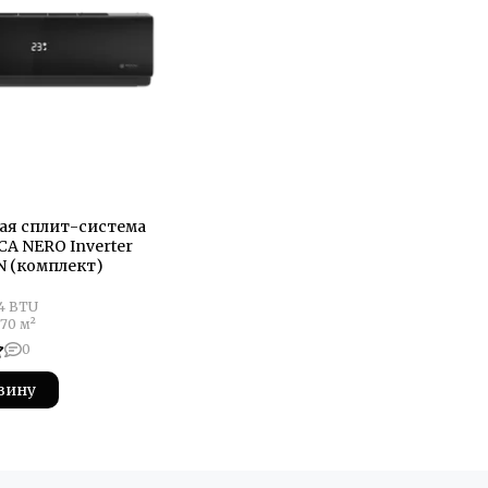
ая сплит-система
CA NERO Inverter
N (комплект)
4 BTU
 70 м²
0
зину