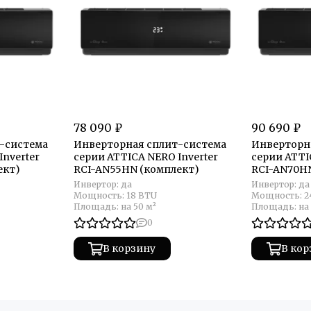
78 090 ₽
90 690 ₽
-система
Инверторная сплит-система
Инверторн
Inverter
серии ATTICA NERO Inverter
серии ATTI
ект)
RCI-AN55HN (комплект)
RCI-AN70H
Инвертор:
да
Инвертор:
да
Мощность:
18 BTU
Мощность:
2
Площадь:
на 50 м²
Площадь:
на
0
В корзину
В кор