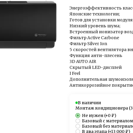
Энергоэффективность класс
Японские технологии;
Готов для установки модуля 
Низкий уровень шума;
Встроенный ионизатор воз
Фильтр Active Carbone
Фильтр Silver Ion
5 скоростей вентилятора вн
Функция анти-плесень
3D AUTO AIR
Скрытый LED-дисплей
I Feel
Дополнительная шумоизоля
Антикоррозийное покрытие
В наличии
Монтаж кондиционера (3
Не нужен
(+
0 ₽
)
Базовый с материалом
Базовый без материал
В два этапа
(+
13 000 ₽
)