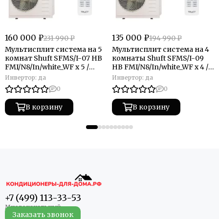
160 000 ₽
135 000 ₽
231 990 ₽
194 990 ₽
Мультисплит система на 5
Мультисплит система на 4
комнат Shuft SFMS/I-07 HB
комнаты Shuft SFMS/I-09
FMI/N8/In/white_WF x 5 /
HB FMI/N8/In/white_WF x 4 /
SFMO/I-42 FMI-5/N8/Out
SFMO/I-32 FMI-4/N8/Out
Инвертор:
да
Инвертор:
да
0
0
В корзину
В корзину
+7 (499) 113-33-53
Заказать звонок