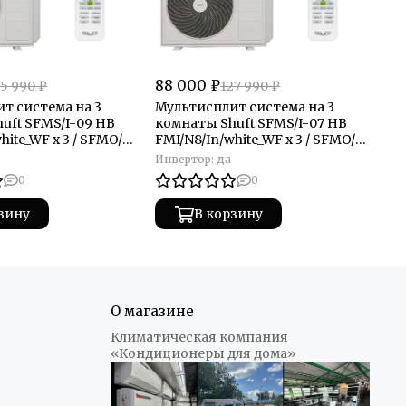
88 000 ₽
75
35 990 ₽
127 990 ₽
т система на 3
Мультисплит система на 3
Му
uft SFMS/I-09 HB
комнаты Shuft SFMS/I-07 HB
ко
hite_WF x 3 / SFMO/I-
FMI/N8/In/white_WF x 3 / SFMO/I-
FM
/Out
21 FMI-3/N8/Out
18
Инвертор:
да
Ин
0
0
зину
В корзину
О магазине
Климатическая компания
«Кондиционеры для дома»