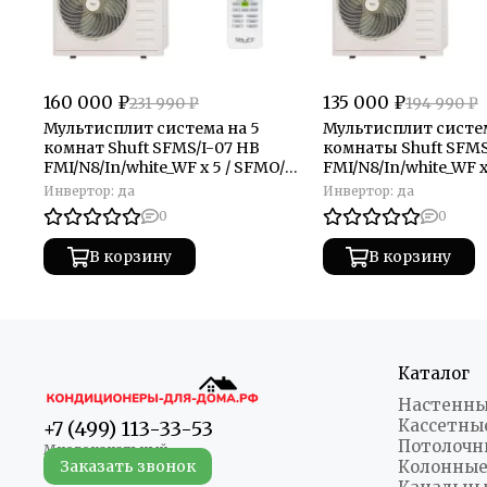
160 000 ₽
135 000 ₽
231 990 ₽
194 990 ₽
Мультисплит система на 5
Мультисплит систем
комнат Shuft SFMS/I-07 HB
комнаты Shuft SFMS
FMI/N8/In/white_WF x 5 / SFMO/I-
FMI/N8/In/white_WF x
42 FMI-5/N8/Out
32 FMI-4/N8/Out
Инвертор:
да
Инвертор:
да
0
0
В корзину
В корзину
Каталог
Настенны
Кассетны
+7 (499) 113-33-53
Потолочн
Заказать звонок
Колонные