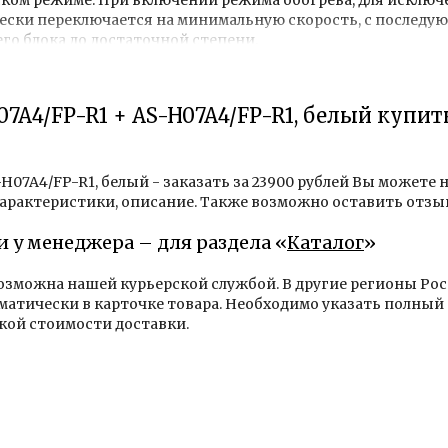
чески переключается на минимальную скорость, с послед
го блока до достаточной степени.
A4/FP-R1 + AS-H07A4/FP-R1, белый купит
 характеристика для любого кондиционера, насколько тих
7A4/FP-R1, белый - заказать за 23900 рублей Вы можете на
арактеристики, описание. Также возможно оставить отзыв
и у менеджера – для раздела «
Каталог
»
возможна нашей курьерской службой. В другие регионы Р
тически в карточке товара. Необходимо указать полный 
ой стоимости доставки.
уются только высококачественные марки пластика, облад
кости цвета и формы. Кондиционеры оснащаются только н