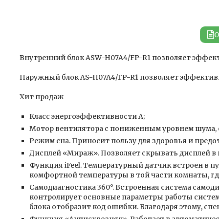
О
Внутренний блок ASW-H07A4/FP-R1 позволяет эффект
Наружный блок AS-H07A4/FP-R1 позволяет эффективн
Хит продаж
Класс энергоэффективности A;
Мотор вентилятора с пониженным уровнем шума,
Режим сна.
Приносит пользу для здоровья и предо
Дисплей «Мираж».
Позволяет скрывать дисплей в 
Функция iFeel.
Температурный датчик встроен в пу
комфортной температуры в той части комнаты, гд
Cамодиагностика 360°.
Встроенная система самод
контролирует основные параметры работы системы
блока отобразит код ошибки. Благодаря этому, сп
Функция «Антисквозняк».
Работает в автоматиче