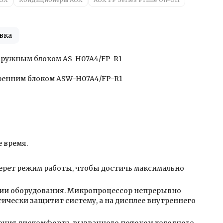
вка
наружным блоком AS-H07A4/FP-R1
тренним блоком ASW-H07A4/FP-R1
 время.
ерет режим работы, чтобы достичь максимально
ции оборудования. Микропроцессор непрерывно
ически защитит систему, а на дисплее внутреннего
чения дискомфорта, вызванного потоком холодного