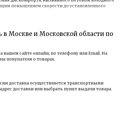
ующим повышением скорости до установленного
ь в Москве и Московской области по
о работает сплит система. Серия FP - одна из самых
 нашем сайте онлайн, по телефону или Email. На
ы покупателя о товарах.
оссии доставка осуществляется транспортными
адрес доставки или выбрать пункт выдачи товара.
ающие низкими показателями усадки, высокой
адёжным и качественным оборудованием: