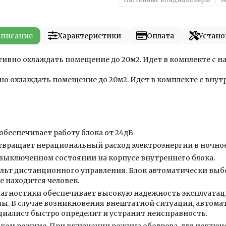
писание
Характеристики
Оплата
Устано
ивно охлаждать помещение до 20м2. Идет в комплекте с 
о охлаждать помещение до 20м2. Идет в комплекте с вну
обеспечивает работу блока от 24дБ
твращает нерациональный расход электроэнергии в ночное
выключенном состоянии на корпусе внутреннего блока.
льт дистанционного управления. Блок автоматически выб
е находится человек.
иагностики обеспечивает высокую надежность эксплуата
. В случае возникновения внештатной ситуации, автомат
ециалист быстро определит и устранит неисправность.
ском режиме. При включении режима обогрева, для исклю