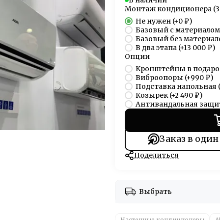
В наличии
Монтаж кондиционера (3
Не нужен
(+
0 ₽
)
Базовый с материалом
Базовый без материал
В два этапа
(+
13 000 ₽
)
Опции
Кронштейны в подаро
Виброопоры
(+
990 ₽
)
Подставка напольная
Козырек
(+
2 490 ₽
)
Антивандальная защи
Заказ в один
Поделиться
Выбрать
Настенные кондиционеры
A