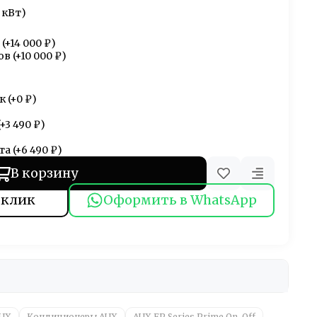
 кВт)
(+
14 000 ₽
)
ов
(+
10 000 ₽
)
к
(+
0 ₽
)
(+
3 490 ₽
)
та
(+
6 490 ₽
)
В корзину
 клик
Оформить в WhatsApp
UX
Кондиционеры AUX
AUX FP Series Prime On-Off