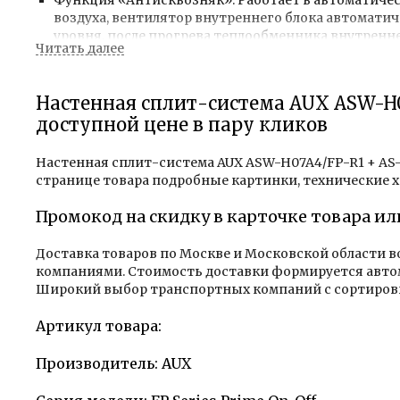
воздуха, вентилятор внутреннего блока автомати
уровня, после прогрева теплообменника внутренне
Охлаждение при -30 (с зимним комплектом опция)
Удаленное управление Wi-Fi (опция).
Настенная сплит-система AUX ASW-H07
Хит продаж.
доступной цене в пару кликов
Надежный кондиционер по доступной цене. Важнейшая
Настенная сплит-система AUX ASW-H07A4/FP-R1 + AS-H0
тихих сплит систем в своем сегменте на рынке.
странице товара подробные картинки, технические х
Класс энергоэффективности A;
Промокод на скидку в карточке товара ил
Мотор вентилятора с пониженным уровнем шума;
Охлаждение при -30 (с зимним комплектом опция);
Доставка товаров по Москве и Московской области 
компаниями. Стоимость доставки формируется автома
Удаленное управление Wi-Fi (опция);
Широкий выбор транспортных компаний с сортировк
Гарантия 3 года
Артикул товара:
Преимущества:
Производитель: AUX
В производстве кондиционеров серии Prime использ
прочностью, а так же высокими показателями стой