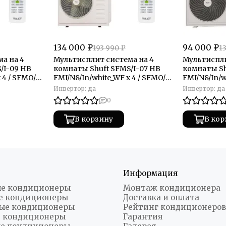
134 000 ₽
94 000 ₽
193 990 ₽
1
а на 4
Мультисплит система на 4
Мультиспли
/I-09 HB
комнаты Shuft SFMS/I-07 HB
комнаты Sh
 4 / SFMO/I-
FMI/N8/In/white_WF x 4 / SFMO/I-
FMI/N8/In/w
32 FMI-4/N8/Out
27 FMI-3/N8
Инвертор:
да
Инвертор:
да
0
В корзину
В кор
Информация
е кондиционеры
Монтаж кондиционера
е кондиционеры
Доставка и оплата
ые кондиционеры
Рейтинг кондиционеров
 кондиционеры
Гарантия