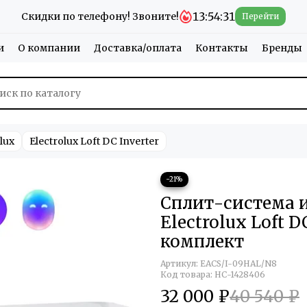
13:54:30
Скидки по телефону! Звоните!
Перейти
и
О компании
Доставка/оплата
Контакты
Бренды
lux
Electrolux Loft DC Inverter
−21%
Сплит-система 
Electrolux Loft 
комплект
Артикул:
EACS/I-09HAL/N8
Код товара: НС-1428406
32 000 ₽
40 540 ₽