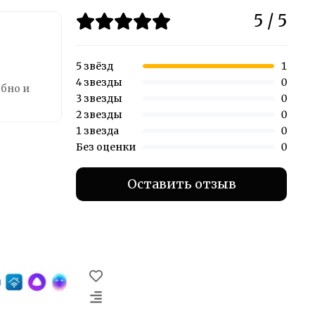
5 / 5
5 звёзд
1
4 звезды
0
обно и
3 звезды
0
2 звезды
0
1 звезда
0
Без оценки
0
Оставить отзыв