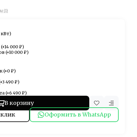
 (1)
 кВт)
(+
14 000 ₽
)
ов
(+
10 000 ₽
)
к
(+
0 ₽
)
(+
3 490 ₽
)
та
(+
6 490 ₽
)
В корзину
 клик
Оформить в WhatsApp