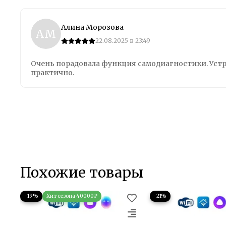
Алина Морозова
АМ
22.08.2025 в 23:49
Очень порадовала функция самодиагностики. Устр
практично.
Похожие товары
−19%
−21%