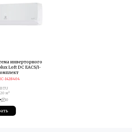
тема инверторного
olux Loft DC EACS/I-
комплект
НС-1428404
 BTU
 20 м²
0
ать