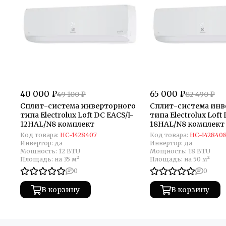
40 000 ₽
65 000 ₽
49 100 ₽
82 490 ₽
Сплит-система инверторного
Сплит-система инв
типа Electrolux Loft DC EACS/I-
типа Electrolux Loft
12HAL/N8 комплект
18HAL/N8 комплект
Код товара:
НС-1428407
Код товара:
НС-142840
Инвертор:
да
Инвертор:
да
Мощность:
12 BTU
Мощность:
18 BTU
Площадь:
на 35 м²
Площадь:
на 50 м²
0
0
В корзину
В корзину