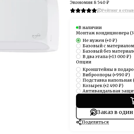
Экономия
8 540 ₽
Рейтинг и отзывы
В наличии
Монтаж кондиционера (3
Не нужен
(+
0 ₽
)
Базовый с материалом
Базовый без материал
В два этапа
(+
13 000 ₽
)
Опции
Кронштейны в подаро
Виброопоры
(+
990 ₽
)
Подставка напольная
Козырек
(+
2 490 ₽
)
Антивандальная защи
Заказ в один
Поделиться