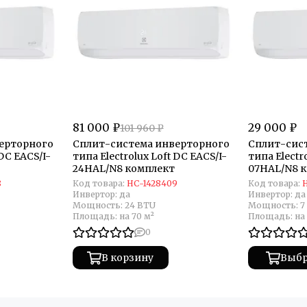
81 000 ₽
29 000 ₽
101 960 ₽
ерторного
Сплит-система инверторного
Сплит-сис
 DC EACS/I-
типа Electrolux Loft DC EACS/I-
типа Electr
24HAL/N8 комплект
07HAL/N8 
8
Код товара:
НС-1428409
Код товара:
Инвертор:
да
Инвертор:
да
Мощность:
24 BTU
Мощность:
7
Площадь:
на 70 м²
Площадь:
на
0
В корзину
Выбр