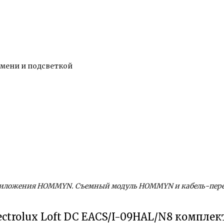
емени и подсветкой
приложения HOMMYN. Съемный модуль HOMMYN и кабель-пере
ctrolux Loft DC EACS/I-09HAL/N8 компле