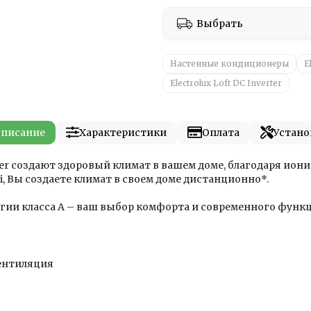
Выбрать
Настенные кондиционеры
E
Electrolux Loft DC Inverter
писание
Характеристики
Оплата
Устано
rter создают здоровый климат в вашем доме, благодаря и
, Вы создаете климат в своем доме дистанционно*.
гии класса А – ваш выбор комфорта и современного функц
ентиляция