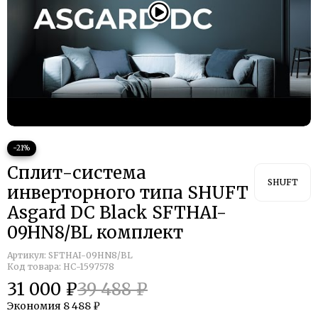
−21%
Сплит-система
SHUFT
инверторного типа SHUFT
Asgard DC Black SFTHAI-
09HN8/BL комплект
Артикул:
SFTHAI-09HN8/BL
Код товара: НС-1597578
31 000 ₽
39 488 ₽
Экономия
8 488 ₽