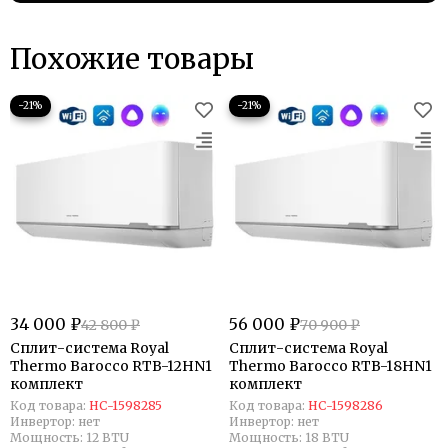
Похожие товары
−21%
−21%
34 000 ₽
56 000 ₽
42 800 ₽
70 900 ₽
Сплит-система Royal
Сплит-система Royal
Thermo Barocco RTB-12HN1
Thermo Barocco RTB-18HN1
комплект
комплект
Код товара:
НС-1598285
Код товара:
НС-1598286
Инвертор:
нет
Инвертор:
нет
Мощность:
12 BTU
Мощность:
18 BTU