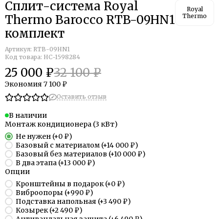
Сплит-система Royal
Royal
Thermo Barocco RTB-09HN1
Thermo
комплект
Артикул:
RTB-09HN1
Код товара: НС-1598284
25 000 ₽
32 100 ₽
Экономия
7 100 ₽
Оставить отзыв
В наличии
Монтаж кондиционера (3 кВт)
Не нужен
(+
0 ₽
)
Базовый с материалом
(+
14 000 ₽
)
Базовый без материалов
(+
10 000 ₽
)
В два этапа
(+
13 000 ₽
)
Опции
Кронштейны в подарок
(+
0 ₽
)
Виброопоры
(+
990 ₽
)
Подставка напольная
(+
3 490 ₽
)
Козырек
(+
2 490 ₽
)
Антивандальная защита
(+
6 490 ₽
)