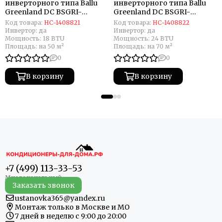
инверторного типа Ballu
инверторного типа Ballu
Greenland DC BSGRI-
Greenland DC BSGRI-
18HN8_22Y комплект
24HN8_22Y комплект
Код товара:
НС-1408821
Код товара:
НС-1408822
Инвертор:
да
Инвертор:
да
Мощность:
18 BTU
Мощность:
24 BTU
Площадь:
на 50 м²
Площадь:
на 70 м²
0
0
В корзину
В корзину
+7 (499) 113-33-53
Заказать звонок
ustanovka365@yandex.ru
Монтаж только в Москве и МО
7 дней в неделю с 9:00 до 20:00